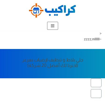
تخطى
إلى
المحتوى
<
~zzzz,mlllllll
جلي بلاط و تنظيف ارضيات بعرعر
(اخترنا لك أفضل 20 شركة)