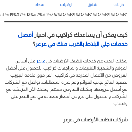
خزانات
شقق
ارضيات
سجاد
%d8%af%d9%87%d8%a7%d9%86/%D8%B9%D8%B1%D8%B9%D8%B1/
كيف يمكن أن يساعدك كراكيب في اختيار
أفضل
خدمات جلي البلاط بالقرب منك في عرعر
؟
يمكنك البحث عن خدمات تنظيف الأرضيات في
عرعر
على أساس
الموقع والشعبية التقييمات والمراجعات كراكيب. للحصول على أفضل
العروض من الأعمال المدرجة في كراكيب ، انقر فوق علامة التبويب
تصفية النتائج بجانب القوائم وقم بملء المتطلبات. تواصل مع الشركات
مع أفضل عروضها. يمكنك التفاوض معهم. يمكنك الآن الدردشة مع
الشركات والحصول على عروض أسعار متعددة في لمح البصر على
واتساب.
شركات تنظيف الأرضيات في عرعر