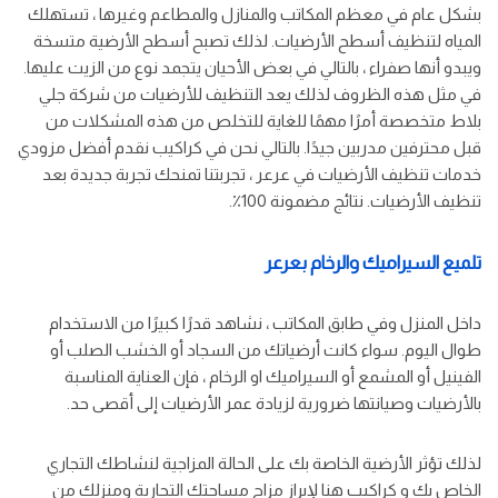
بشكل عام في معظم المكاتب والمنازل والمطاعم وغيرها ، تستهلك
المياه لتنظيف أسطح الأرضيات. لذلك تصبح أسطح الأرضية متسخة
ويبدو أنها صفراء ، بالتالي في بعض الأحيان يتجمد نوع من الزيت عليها.
في مثل هذه الظروف لذلك يعد التنظيف للأرضيات من شركة جلي
بلاط متخصصة أمرًا مهمًا للغاية للتخلص من هذه المشكلات من
قبل محترفين مدربين جيدًا. بالتالي نحن في كراكيب نقدم أفضل مزودي
خدمات تنظيف الأرضيات في عرعر ، تجربتنا تمنحك تجربة جديدة بعد
تنظيف الأرضيات. نتائج مضمونة 100٪.
تلميع السيراميك والرخام بعرعر
داخل المنزل وفي طابق المكاتب ، نشاهد قدرًا كبيرًا من الاستخدام
طوال اليوم. سواء كانت أرضياتك من السجاد أو الخشب الصلب أو
الفينيل أو المشمع أو السيراميك او الرخام ، فإن العناية المناسبة
بالأرضيات وصيانتها ضرورية لزيادة عمر الأرضيات إلى أقصى حد.
لذلك تؤثر الأرضية الخاصة بك على الحالة المزاجية لنشاطك التجاري
الخاص بك و كراكيب هنا لإبراز مزاج مساحتك التجارية ومنزلك من