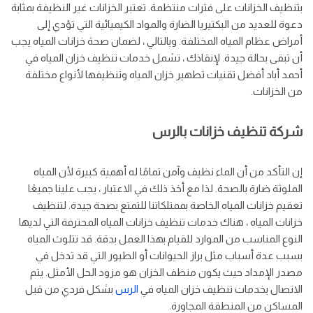
بتنظيف الخزانات على فترات منتظمة. تعتبر الخزانات غير النظيفة بمثابة
دعوة للعديد من البكتيريا الضارة والمواد الكيميائية التي تؤدي إلى
أمراض عظام المياه المختلفة. وبالتالي ، لضمان صحة خزانات المياه يجب
أن تبقى بحالة جيدة. لإنقاذك ، تشمل خدمات تنظيف خزان المياه في
أحمد أباد أفضل تقنيات تطهير خزان المياه وتنظيفها لأنواع مختلفة
من الخزانات.
شركة تنظيف خزانات بالرس
إن التأكد من أن الماء نظيف وآمن تمامًا له أهمية كبيرة لأن المياه
الملوثة ضارة بالصحة. لذا مع أخذ ذلك في الاعتبار ، يجب علينا جميعًا
تعقيم خزانات المياه الخاصة بممتلكاتنا للتمتع بصحة جيدة. لتنظيف
خزانات المياه ، هناك خدمات تنظيف خزانات المياه المحترفة التي لديها
النوع المناسب من الموارد للقيام بهذا العمل بدقة. قد تتلوث المياه
بسبب عدة أسباب مثل براز الحيوانات أو الطيور التي قد تدخل في
مصدر الإمداد حيث يكون منظف الخزان هو مزود الحل الأمثل. يتم
الاتصال بخدمات تنظيف خزان المياه في
الرس
بشكل فردي من قبل
المساكن من المنطقة المجاورة.