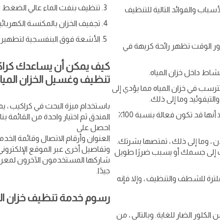
تنظيف بنفث الماء عالي الضغط بمعا
باب والفوائد التالية للتنظيف
تجفيف الخزان بالمكنسة الكهربائية
الأشعة فوق البنفسجية لتطهير الخز
ور الوقت تظهر رائحة كريهة في
كيف يمكن أن يساعدك كراك
بنشاط داخل خزان المياه.
تنظيف وغسيل الخزان المياه
ترسب في خزان المياه مما يؤدي إلى
التيفوئيد وما إلى ذلك.
باستخدام ميزة البحث في كراكيب ، 
على الرغم من أن المياه تمر عبر أنظمة تنقية المياه ، إلا أنها قد تكون فعالة بنسبة 100٪
المندق ثم اختيار واحدة من القائمة بن
احصل على
العنوان وأرقام الاتصال وقائمة الخ
دن ، وما إلى ذلك ، تمتصها بشرتك.
وتفاصيل أخرى عبر الموقع الإلكتروني
يف إلى جسمك أو يسبب ضررًا طويل
شاركها المستخدمون الآخرون لمعرفة 
جيدًا.
مفلترة للشطف والتنظيف ، وإلا فإنه
رسوم خدمة تنظيف خزان الم
الكلور الضار للغاية. وبالتالي ، من