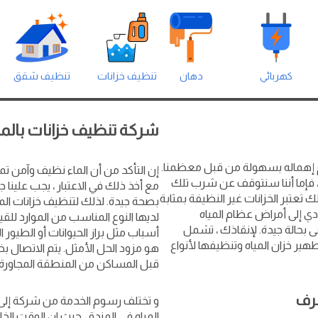
كهربائي
دهان
تنظيف خزانات
تنظيف شقق
شركة تنظيف خزانات بالم
يتم إهماله بسهولة من قبل معظمنا.
إن التأكد من أن الماء نظيف وآمن تمام
ا ، فإما أننا سنتوقف عن شرب تلك
مع أخذ ذلك في الاعتبار ، يجب علينا جم
 تعتبر الخزانات غير النظيفة بمثابة
بصحة جيدة. لذلك لتنظيف خزانات المي
تؤدي إلى أمراض عظام المياه
لديها النوع المناسب من الموارد للق
قى بحالة جيدة. لإنقاذك ، تشمل
أسباب مثل براز الحيوانات أو الطيور
ير خزان المياه وتنظيفها لأنواع
هو مزود الحل الأمثل. يتم الاتصال ب
قبل المساكن من المنطقة المجاورة.
صرف
و تختلف رسوم الخدمة من شركة إلى أخ
المياه في المندق. حيث ان الوقت الخا