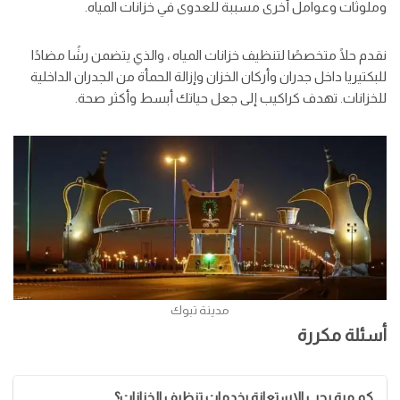
وملوثات وعوامل أخرى مسببة للعدوى في خزانات المياه.
نقدم حلًا متخصصًا لتنظيف خزانات المياه ، والذي يتضمن رشًا مضادًا
للبكتيريا داخل جدران وأركان الخزان وإزالة الحمأة من الجدران الداخلية
للخزانات. تهدف كراكيب إلى جعل حياتك أبسط وأكثر صحة.
مدينة تبوك
أسئلة مكررة
كم مرة يجب الاستعانة بخدمات تنظيف الخزانات؟