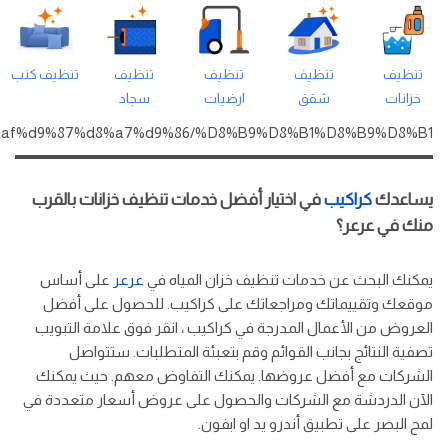
تنظيف
تنظيف
تنظيف
تنظيف
تنظيف كنب
خزانات
شقق
ارضيات
سجاد
%d8%af%d9%87%d8%a7%d9%86/%D8%B9%D8%B1%D8%B9%D8%B1/
يساعدك
كراكيب
في اختيار أفضل خدمات تنظيف خزانات بالقرب
منك في عرعر؟
يمكنك البحث عن خدمات تنظيف خزان المياه في
عرعر
على أساس
موقعك وتقييماتك ومراجعاتك على كراكيب. للحصول على أفضل
العروض من الأعمال المدرجة في كراكيب ، انقر فوق علامة التبويب
تصفية النتائج بجانب القوائم وقم بتعبئة المتطلبات. ستتواصل
الشركات مع أفضل عروضها. يمكنك التفاوض معهم. حيث يمكنك
الآن الدردشة مع الشركات والحصول على عروض أسعار متعددة في
لمح البصر على تطبيق أندرو يد او ابفون.