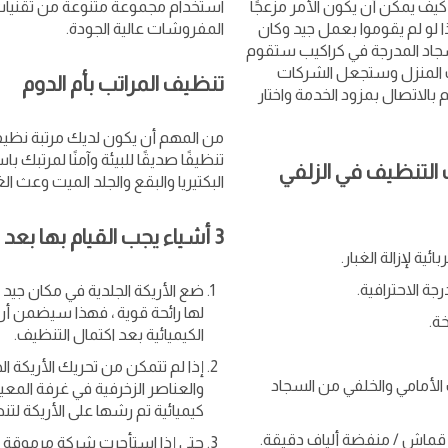
كيف يمكن أن يكون الأمر مزعجًا
استخدام مجموعة متنوعة من تقنيات 
و لم يقوموا بعمل جيد وكان
المفروشات عالية الجودة.
جاد المدرجة في كراكيب ستقوم
 المنزل وستجعل الشركات
تنظيف المراتب بأم الدوم
م بالاتصال بمزود الخدمة واختار
من المهم أن يكون لديك مرتبة نظيفة
تنظيفًا صديقًا للبيئة وآمنًا لمرتبك با
التنظيف في الزلفي
البكتيريا والبقع والجلد الميت وعث الغ
3 أشياء يجب القيام بها بعد تنظيف السجاد
ة لإزالة الغبار.
ة الاحترافية.
ضع الأريكة الجلدية في مكان جيد 
لها رائحة قوية ، فهذا سيضمن أن 
ة.
الكيميائية بعد اكتمال التنظيف.
إذا لم تتمكن من تحريك الأريكة ا
 الأمامي والخلفي من السجاد
والعناصر الزخرفية في غرفة الم
كيميائية تم رشها على الأريكة لتن
قماش / منفضة ألياف دقيقة.
حتى إذا استأجرت شركة مرموقة ت