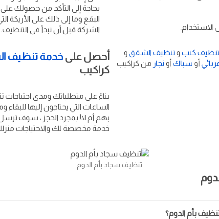
بحاجة إلى التأكد من حصولك على
البقع وما إلى ذلك على الأريكة ال
الشركة قبل أن تبدأ في التنظيف.
نظيف كنب
و
تنظيف الشقق
و
أحصل على
خدمة تنظيف السج
ربائي
أو
سباك
أو
نجار
من كراكيب
كراكيب
بناءً على متطلباتك ومدى احتياجات ت
الساعات التي يحتاجون إليها للبقاء و
بهم أم لا! بمجرد الحجز ، سوف ترسل
خدمة مخصصة لك والاحتياجات منزلك
تنظيف سجاد بأم الدوم
دوم
ظيف بأم الدوم؟