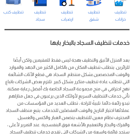
تنظيف
تنظيف
تنظيف
تنظيف
تنظيف كنب
خزانات
شقق
ارضيات
سجاد
خدمات تنظيف السجاد بالبخار بابها
يعد المنزل الأنيق والنظيف بهجة ليس فقط للمقيمين ولكن أيضًا
للزائرين. يتطلب تنظيف المكان من بالكامل الكثير من الجهد والموارد
والوقت المخصصين بشكل منتظم. السجاد هي قطع الأثاث الشائعة
التي تتطلب عادة تنظيف متكرر بشكل كبير. تلتزم بعض الشركات باتباع
نهج احترافي في منح مجموعة السجاد الخاصة بك أفضل رعاية ممكنة.
تأتي خدمات التنظيف السريع لأولئك الذين يرغبون في جعل منازلهم
تبدو رائعة دائما. تلبيةً للراحة ، تطلب العديد من المؤسسات من
عملائها اختيار التاريخ والوقت المفضلين للخدمات. يتبع منظف السجاد
المحترف نظام معين للتنظيف يتضمن الغبار والكنس والغسيل
والفرك والبخار والتعقيم بالأشعة فوق البنفسجية. عند التمرير لأعلى ،
ستجد قائمة واسعة من الشركات التي تقدم خدمات تنظيف السجاد