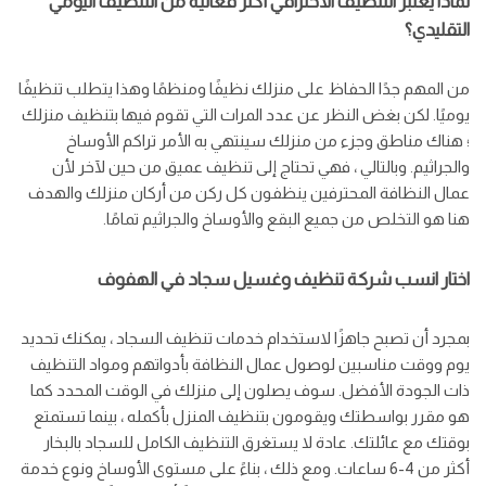
لماذا يعتبر التنظيف الاحترافي أكثر فعالية من التنظيف اليومي
التقليدي؟
من المهم جدًا الحفاظ على منزلك نظيفًا ومنظمًا وهذا يتطلب تنظيفًا
يوميًا. لكن بغض النظر عن عدد المرات التي تقوم فيها بتنظيف منزلك
؛ هناك مناطق وجزء من منزلك سينتهي به الأمر تراكم الأوساخ
والجراثيم. وبالتالي ، فهي تحتاج إلى تنظيف عميق من حين لآخر لأن
عمال النظافة المحترفين ينظفون كل ركن من أركان منزلك والهدف
هنا هو التخلص من جميع البقع والأوساخ والجراثيم تمامًا.
اختار انسب شركة تنظيف وغسيل سجاد في الهفوف
بمجرد أن تصبح جاهزًا لاستخدام خدمات تنظيف السجاد ، يمكنك تحديد
يوم ووقت مناسبين لوصول عمال النظافة بأدواتهم ومواد التنظيف
ذات الجودة الأفضل. سوف يصلون إلى منزلك في الوقت المحدد كما
هو مقرر بواسطتك ويقومون بتنظيف المنزل بأكمله ، بينما تستمتع
بوقتك مع عائلتك. عادة لا يستغرق التنظيف الكامل للسجاد بالبخار
أكثر من 4-6 ساعات. ومع ذلك ، بناءً على مستوى الأوساخ ونوع خدمة