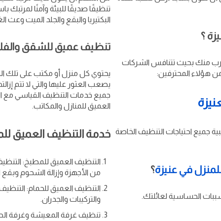
تنظيفًا صديقًا للبيئة وآمنًا لمرتبك با
البكتيريا والبقع والجلد الميت وعث الغ
زة ؟
تنظيف عميق للشقق والفلل 
رب منك بحيث تتنافس الشركات
 هؤلاء المحترفين:
يحتوي كل منزل أو مكتب على تلك الم
يصعب العثور عليها والتي لا تتم إزا
جميع خدمات التنظيف القياسي مع ال
نيزة
العميق للمنازل والمكاتب.
ية جميع احتياجات التنظيف الخاصة
خدمة التنظيف العميق للم
التنظيف العميق للمطبخ: التنظيف ا
منزل في عنيزة
؟
من الأجهزة وإزالة الشحوم وبقع ا
التنظيف العميق للحمام: التنظي
سببات الحساسية لعائلتك.
والتركيبات والجدران.
تنظيف غرفة المعيشة وغرفة الطعا