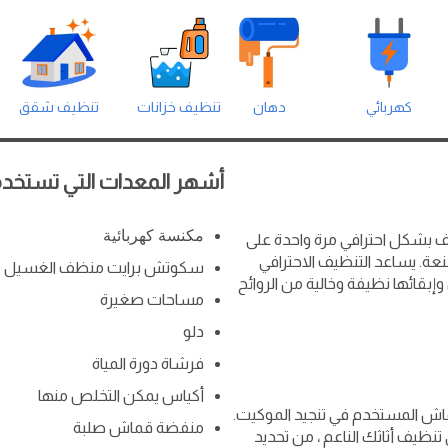
كهربائي
دهان
تنظيف خزانات
تنظيف شقق
أشهر المعدات التي تستخدم
مكنسة كهربائية
يف بشكل احترافي مرة واحدة على
ات المصنعة. يساعد التنظيف الاحترافي
سكوتش برايت منظف الغسيل
إبقائها نظيفة وخالية من الروائح
مساحات صغيرة
دلو
فرشاة دورة المياة
أكياس يمكن التخلص منها
قماش المستخدم في تنجيد الموكيت.
منفضة قماش صلبة
ظيف أثاثك الناعم ، من تحديد