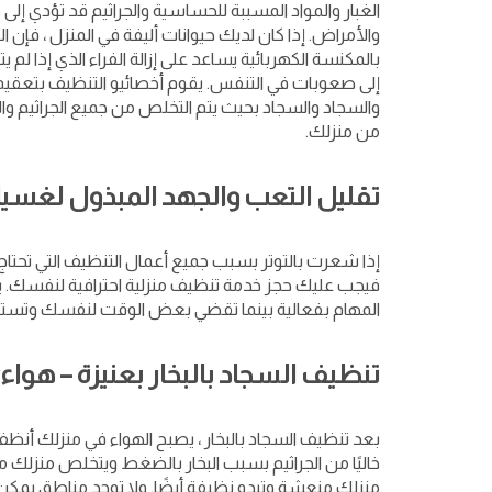
الغبار والمواد المسببة للحساسية والجراثيم قد تؤدي 
والأمراض. إذا كان لديك حيوانات أليفة في المنزل ، فإن
بالمكنسة الكهربائية يساعد على إزالة الفراء الذي إذا لم يت
إلى صعوبات في التنفس. يقوم أخصائيو التنظيف بتعقيم 
والسجاد والسجاد بحيث يتم التخلص من جميع الجراثيم وا
من منزلك.
تقليل التعب والجهد المبذول لغسي
إذا شعرت بالتوتر بسبب جميع أعمال التنظيف التي تحتاج إ
فيجب عليك حجز خدمة تنظيف منزلية احترافية لنفسك. ي
المهام بفعالية بينما تقضي بعض الوقت لنفسك وتسترخ
تنظيف السجاد بالبخار بعنيزة – هواء
بعد تنظيف السجاد بالبخار ، يصبح الهواء في منزلك أنظف 
خاليًا من الجراثيم بسبب البخار بالضغط ويتخلص منزلك من 
منزلك منعشة وتبدو نظيفة أيضًا. ولا توجد مناطق يمكن