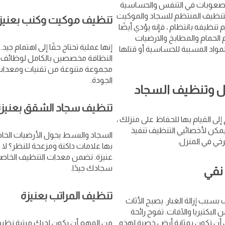
إلى صعوبات في التنفس والحساسية
 التنظيف المنتظم للسجاد والموكيت
تنظيف موكيت وكنب بعنيز
م تنظيفه بانتظام ، فإنه يؤدي أيضًا
الحمام والمطابخ والارضيات
إنها عملية تحتاج حقًا إلى اهتمام 
لمواد المسببة للحساسية أو قتلها
النظافة مخصصين بالكامل لوظائف غ
مجموعة متنوعة من تقنيات ومعدات ا
الجودة.
ل وتنظيف السجاد
تنظيف سجاد الشقق بعنيزة
لى القيام بها للحفاظ على منزلك ،
مكن لأخصائيي التنظيف تنفيذ
السجاد والبسط يحول الأرضيات الخاص
ي في المنزل.
بها علامات داكنة ومزعجة للنظر؟ لا 
عنيزة. تضمن معدات التنظيف الخاصة 
سجادك جيدًا.
 نقي
تنظيف المراتب بعنيزة
بسبب إزالة الغبار. يصبح الأثاث
البكتيريا والآفات. تفوح رائحة
 أن تكون بمثابة أرض خصبة لهذه
من المهم أن يكون لديك مرتبة نظيفة