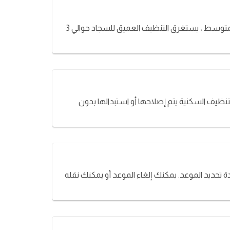
يعتمد ذلك على الخدمة التي تختارها وعدد السجاد . في وقت الحجز ، يمكن مناقشة ذلك مع مقدم الخدمة عند الاتصال به. في المتوسط ​​، يستغرق التنظيف العميق للسجاد حوالي 3
نظيف السكنية يتم إصلاحها أو استبدالها بدون
تحديد الموعد. يمكنك إلغاء الموعد أو يمكنك نقله