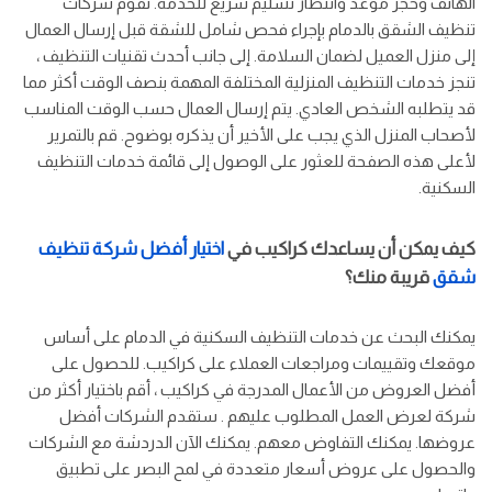
الهاتف وحجز موعد وانتظار تسليم سريع للخدمة. تقوم شركات
تنظيف الشقق بالدمام بإجراء فحص شامل للشقة قبل إرسال العمال
إلى منزل العميل لضمان السلامة. إلى جانب أحدث تقنيات التنظيف ،
تنجز خدمات التنظيف المنزلية المختلفة المهمة بنصف الوقت أكثر مما
قد يتطلبه الشخص العادي. يتم إرسال العمال حسب الوقت المناسب
لأصحاب المنزل الذي يجب على الأخير أن يذكره بوضوح. قم بالتمرير
لأعلى هذه الصفحة للعثور على الوصول إلى قائمة خدمات التنظيف
السكنية.
كيف يمكن أن يساعدك كراكيب في
اختيار أفضل شركة تنظيف
شقق
قريبة منك؟
يمكنك البحث عن خدمات التنظيف السكنية في الدمام على أساس
موقعك وتقييمات ومراجعات العملاء على كراكيب. للحصول على
أفضل العروض من الأعمال المدرجة في كراكيب ، أقم باختيار أكثر من
شركة لعرض العمل المطلوب عليهم . ستقدم الشركات أفضل
عروضها. يمكنك التفاوض معهم. يمكنك الآن الدردشة مع الشركات
والحصول على عروض أسعار متعددة في لمح البصر على تطبيق