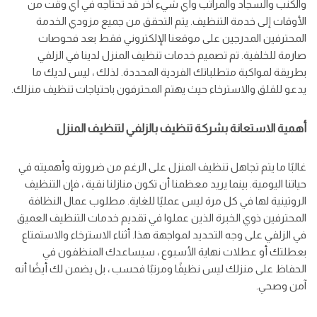
والكنب والسجاد والمراتب وأي شيء آخر قد تحتاجه في أي وقت من
الأوقات إلى خدمة التنظيف. يتم التحقق من جميع مزودي الخدمة
المحترفين المدرجين على موقعنا الإلكتروني فقط بعد فحوصات
صارمة للخلفية. تم تصميم خدمات تنظيف المنزل لدينا في الزلفي
بطريقة لمواكبة متطلباتك الفردية المحددة. لذلك ، ليس لديك ما
يدعو للقلق والاسترخاء حيث يهتم المحترفون باحتياجات تنظيف منزلك.
أهمية الاستعانة بشركة تنظيف بالزلفي لتنظيف المنزل
غالبًا ما يتم تجاهل تنظيف المنزل على الرغم من ضرورته وأهميته في
حياتنا اليومية. بينما يريد معظمنا أن تكون منازلنا نقية ، فإن التنظيف
الروتينية لها في كل مرة ليس عمليًا للغاية. مطلوب عمال النظافة
المحترفين ذوي الخبرة الذين عملوا في تقديم خدمات التنظيف العميق
في الزلفي على وجه التحديد لمواجهة هذا. أثناء الاسترخاء والاستمتاع
بعطلتك أو عطلات نهاية الأسبوع ، سيساعدك المنظفون في
الحفاظ على منزلك ليس نظيفًا ومرتبًا فحسب ، بل يضمن لك أيضًا أنه
آمن وصحي.