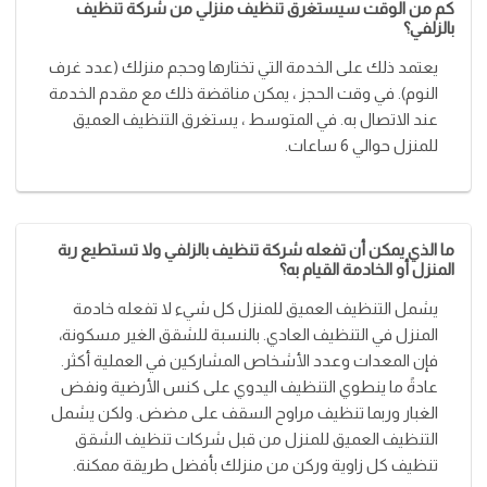
كم من الوقت سيستغرق تنظيف منزلي من شركة تنظيف
بالزلفي؟
يعتمد ذلك على الخدمة التي تختارها وحجم منزلك (عدد غرف
النوم). في وقت الحجز ، يمكن مناقضة ذلك مع مقدم الخدمة
عند الاتصال به. في المتوسط ​​، يستغرق التنظيف العميق
للمنزل حوالي 6 ساعات.
ما الذي يمكن أن تفعله شركة تنظيف بالزلفي ولا تستطيع ربة
المنزل أو الخادمة القيام به؟
يشمل التنظيف العميق للمنزل كل شيء لا تفعله خادمة
المنزل في التنظيف العادي. بالنسبة للشقق الغير مسكونة،
فإن المعدات وعدد الأشخاص المشاركين في العملية أكثر.
عادةً ما ينطوي التنظيف اليدوي على كنس الأرضية ونفض
الغبار وربما تنظيف مراوح السقف على مضض. ولكن يشمل
التنظيف العميق للمنزل من قبل شركات تنظيف الشقق
تنظيف كل زاوية وركن من منزلك بأفضل طريقة ممكنة.