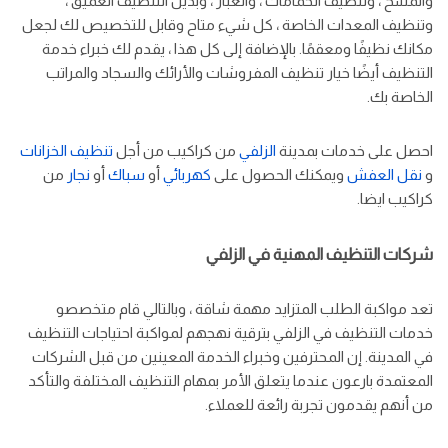
والمسح ، وتنظيف الحمامات ، والغبار ، وبديل التنظيف العميق ،
وتنظيف المعدات الخاصة ، كل شيء متاح وقابل للتخصيص لك لجعل
مكانك نظيفًا ومعقمًا. بالإضافة إلى كل هذا ، يقدم لك خبراء خدمة
التنظيف أيضًا خيار تنظيف المفروشات والأرائك والسجاد والمراتب
الخاصة بك.
احصل على خدمات بمدينة
الزلفي
من كراكيب من أجل
تنظيف الخزانات
و
نقل العفش
ويمكنك الحصول على
كهربائي
أو
سباك
أو
نجار
من
كراكيب ايضا.
شركات التنظيف المهنية في الزلفي
تعد مواكبة الطلب المتزايد مهمة شاقة ، وبالتالي قام متخصصو
خدمات التنظيف في الزلفي بترقية نهجهم لمواكبة احتياجات التنظيف
في المدينة. إن المحترفين وخبراء الخدمة المعينين من قبل الشركات
المعتمدة بارعون عندما يتعلق الأمر بمهام التنظيف المختلفة والتأكد
من أنهم يقدمون تجربة رائعة للعملاء.