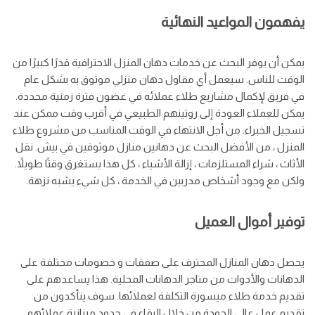
يفهمون المواعيد النهائية
يمكن أن يوفر البحث عن خدمات دهان المنزل الاحترافية قدرًا كبيرًا من
الوقت للناس. سيعمل أي مقاول دهان منزلي موثوق به بشكل عام
في فريق لإكمال مشاريع طلاء عملائه في غضون فترة زمنية محددة.
يمكن للعملاء العودة إلى روتينهم الطبيعي في أقرب وقت ممكن عند
تسجيل الخبراء. من أجل الانتهاء في الوقت المناسب من مشروع طلاء
المنزل ، من الأفضل البحث عن دهانين منازل موثوقين في بيش. نقل
الأثاث ، شراء المستلزمات ، إزالة الأشياء ، كل هذا يستغرق وقتًا طويلاً.
ولكن مع وجود أشخاص مدربين في الخدمة ، كل شيء يشبه نزهة.
توفير أموال العميل
يحصل دهان المنازل المحترف على صفقات و خصومات مختلفة على
الدهانات والأدوات من متاجر الدهانات المحلية. هذا يساعدهم على
تقديم خدمة طلاء ميسورة التكلفة لعملائها. سوف يتأكدون من
تقديم عمل عالي الجودة من خلال البقاء في حدود ميزانية عملائهم.