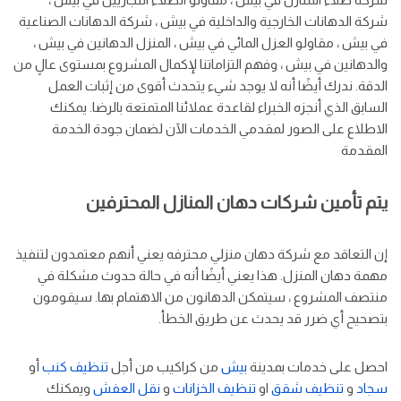
شركة الدهانات الخارجية والداخلية في بيش ، شركة الدهانات الصناعية
في بيش ، مقاولو العزل المائي في بيش ، المنزل الدهانين في بيش ،
والدهانين في بيش ، وفهم التزاماتنا لإكمال المشروع بمستوى عالٍ من
الدقة. ندرك أيضًا أنه لا يوجد شيء يتحدث أقوى من إثبات العمل
السابق الذي أنجزه الخبراء لقاعدة عملائنا المتمتعة بالرضا. يمكنك
الاطلاع على الصور لمقدمي الخدمات الآن لضمان جودة الخدمة
المقدمة
يتم تأمين شركات دهان المنازل المحترفين
إن التعاقد مع شركة دهان منزلي محترفه يعني أنهم معتمدون لتنفيذ
مهمة دهان المنزل. هذا يعني أيضًا أنه في حالة حدوث مشكلة في
منتصف المشروع ، سيتمكن الدهانون من الاهتمام بها. سيقومون
بتصحيح أي ضرر قد يحدث عن طريق الخطأ.
احصل على خدمات بمدينة
بيش
من كراكيب من أجل
تنظيف كنب
أو
سجاد
و
تنظيف شقق
او
تنظيف الخزانات
و
نقل العفش
ويمكنك