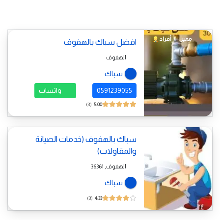
مميز
أفراد
افضل سباك بالهفوف
الهفوف
سباك
0591239055
واتساب
3
5.00
سباك بالهفوف (خدمات الصيانة
والمقاولات)
الهفوف, 36361
سباك
3
4.33