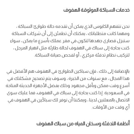
خدمات السباكة الموثوقة الهفوف
نحن نتفهم الكابوس الذي يمكن أن تقدمه حالة طوارئ السباكة ،
ومهما كانت متطلباتك ، يمكنك أن تطمئن إلى أن شركات السباكة
ستبزل قصارى جهدها لتكون في مقر عملك بأسرع ما يمكن ، سواء
كنت بحاجة إلى سباك في الهفوف لحالة طارئة مثل انهيار المرجل ،
لتركيب نظام تدفئة مركزي ، أو لفحص صيانة السباكة.
بالإضافة إلى ذلك ، فإن سباكين الطوارئ في الهفوف هم الأفضل في
هذا المجال ، مع سنوات من الخبرة ، وسوف يتم تصحيح مشكلتك في
أسرع وقت ممكن وبأقل مجهود وذلك بفضل الأجهزة الحديثة المتاحة
في السعودية. إذا كنت بحاجة إلى سباك في الهفوف، فما عليك سوى
الاتصال بالمعلنين لدينا ، ويمكننا أن نوفر لك سباكًين في الهفوف في
أي وقت من الأوقات.
أنظمة التدفئة وسخان المياه من سباك الهفوف