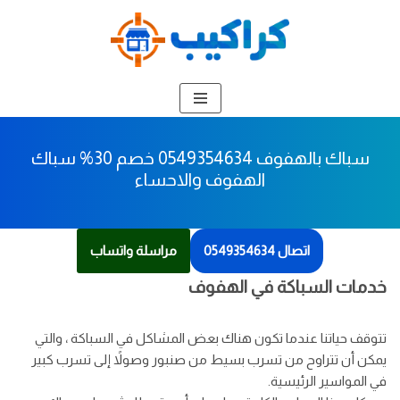
تخطى
إلى
المحتوى
سباك بالهفوف 0549354634 خصم 30% سباك
الهفوف والاحساء
اتصال 0549354634
مراسلة واتساب
خدمات السباكة في الهفوف
تتوقف حياتنا عندما تكون هناك بعض المشاكل في السباكة ، والتي
يمكن أن تتراوح من تسرب بسيط من صنبور وصولاً إلى تسرب كبير
في المواسير الرئيسية.