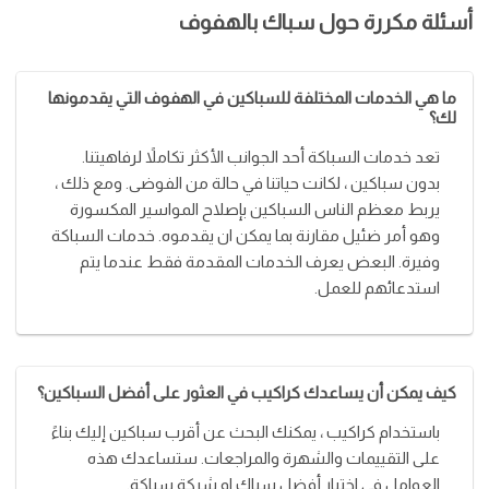
أسئلة مكررة حول سباك بالهفوف
ما هي الخدمات المختلفة للسباكين في الهفوف التي يقدمونها
لك؟
تعد خدمات السباكة أحد الجوانب الأكثر تكاملاً لرفاهيتنا.
بدون سباكين ، لكانت حياتنا في حالة من الفوضى. ومع ذلك ،
يربط معظم الناس السباكين بإصلاح المواسير المكسورة
وهو أمر ضئيل مقارنة بما يمكن ان يقدموه. خدمات السباكة
وفيرة. البعض يعرف الخدمات المقدمة فقط عندما يتم
استدعائهم للعمل.
كيف يمكن أن يساعدك كراكيب في العثور على أفضل السباكين؟
باستخدام كراكيب ، يمكنك البحث عن أقرب سباكين إليك بناءً
على التقييمات والشهرة والمراجعات. ستساعدك هذه
العوامل في اختيار أفضل سباك او شركة سباكة.