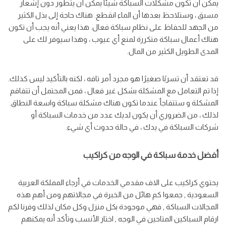
يمكن أن تكون مشكلات السباكة شيئًا يمكن أن يتطور دون إشعار
مسبق ، وستلاحظ بعدها أن الماء انقطع. هناك حاجة إلى بذل الكثير
من الجهد للحفاظ على نظام سباكة فعال. هذا يعني أنه يجب أن تكون
هناك أعمال سباكة متكررة لمنع أي عيوب ، وهذا سيوفر لك على
المدى الطويل الكثير من المال.
قد تعتقد أن تسربًا صغيرًا هو مجرد أمر تافه ، لكنه بالتأكيد ليس كذلك.
إذا تم التعامل مع المشكلة بشكل غير فعال ، فمن المحتمل أن تتفاقم
المشكلة و ستتفاجأ عندما تكون هناك مشكلة سباكة واسعة النطاق.
لذلك ، من الضروري أن يكون لديك عدد من خدمات السباكة أو
شركات السباكة في يدك ، في حالة حدوث أي شيء.
أفضل خدمة سباكة في الوجه من كراكيب
يحتوي كراكيب على الاف مقدمي الخدمات في أرجاء المملكة العربية
السعودية , جمعوا كم هائل من الخبرة في مجالاتهم ومن أهم هذه
المجالات السباكة , فهي موجودة بكل منزل وكل مكان لذلك وفرنا لكم
ارقام السباكين المتاحين في الوجه , اختار الأنسب وتأكد أنه يمكنهم