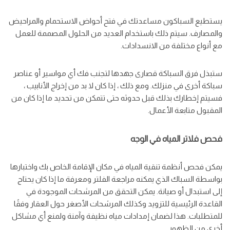
يستطيع السباكون مساعدتك في فتح أحواض الاستحمام والمراحيض
والمصارف. سيتم ذلك باستخدام العديد من الحلول المصممة للعمل
مع أنواع مختلفة من الانسدادات.
ستبذل فرق السباكة قصارى جهدها لتجنب فك أي مواسير أو عناصر
سباكة أخرى في منزلك. ومع ذلك ، إذا كان لا بد من إخراج الأنابيب ،
فسيتم إخطارك بذلك قبل حدوثه حتى تتمكن من تحديد ما إذا كان من
المقبول متابعة الأعمال.
فحص فلاتر المياه في الوجه
يمكن فحص أنظمة تنقية المياه في مكان الإقامة الخاص بك واختبارها
بواسطة السباك الذي يمكنه مراجعة الفلتر ومعرفة ما إذا كان يحتاج
إلى استبدال أو صيانة. يمكن التحقق من المرشحات الموجودة في
القاعدة الرئيسية للتزويد وكذلك المرشحات الأصغر حول العقار وفقًا
للمتطلبات. هذا لضمان إمدادات مياه نظيفة وآمنة ولمنع أي مشاكل
أخرى من الظهور.