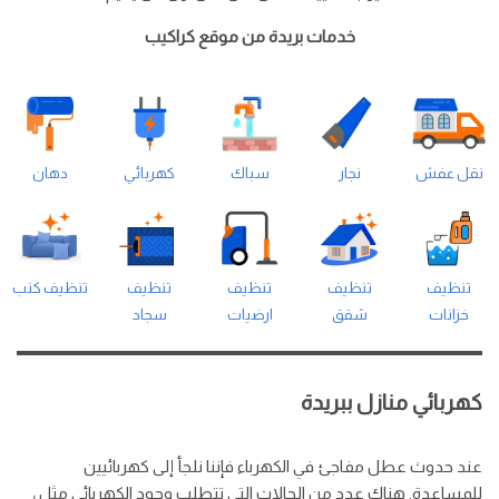
خدمات بريدة من موقع كراكيب
نقل عفش
نجار
سباك
كهربائي
دهان
تنظيف
تنظيف
تنظيف
تنظيف
تنظيف كنب
خزانات
شقق
ارضيات
سجاد
كهربائي منازل ببريدة
عند حدوث عطل مفاجئ في الكهرباء فإننا نلجأ إلى كهربائيين
للمساعدة. هناك عدد من الحالات التي تتطلب وجود الكهربائي مثل ،