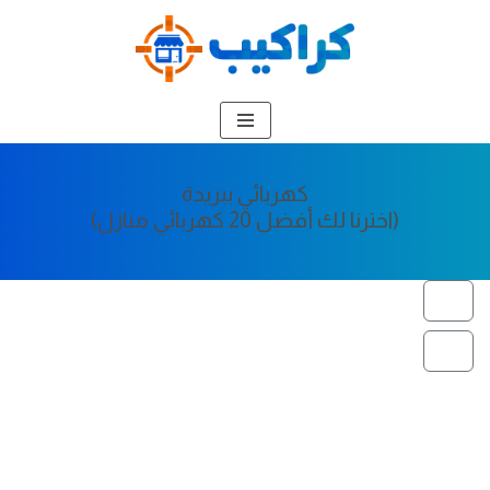
تخطى
إلى
المحتوى
كهربائي ببريدة
(اخترنا لك أفضل 20 كهربائي منازل)