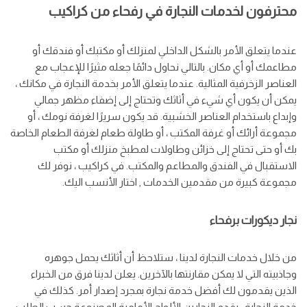
محترفون لخدمات النجارة في رفحاء من كراكيب
عندما يتعلق الأمر بالشكل الداخلي لمنزلك أو مكتبك أو فندقك أو
مطاعمك أو أي مكان. بالتالي نحاول دائمًا جعله مثيرًا للإعجاب مع
العناصر الزخرفية المثالية. عندما يتعلق الأمر بخدمة النجارة في مكانك ،
يمكن أن يكون أي شيء في أثاثك وتحتاج إلى إضفاء مظهر جمالي
وإبداع باستخدام العناصر الخشبية. قد يكون سريرًا لغرفة نومك ، أو
مجموعة أرائك أو غرفة المكتب ، أو طاولة طعام لغرفة الطعام الخاصة
بك أو حتى تحتاج إلى خزائن وطاولات لمطبخ منزلك أو مكتب
الاستقبال في الفندق والمطاعم والمكتب. في كراكيب ، نوفر لك
مجموعة كبيرة من مقدمين الخدمات , اختار الأنسب اليك.
نجار ديكورات برفحاء
من خلال خدمات النجارة لدينا ، ستلاحظ أن أثاثك يحمل جوهره
وجاذبيته التي لا يمكن مقارنتها بالآخرين. يعلن لدينا فرق من الخبراء
الذين يقدمون لك أفضل خدمة نجارة بمجرد إصدار أمر. كذلك في
خدمة النجارة ، يقدم النجارين الألواح الأمامية المصنوعة حسب الطلب ،