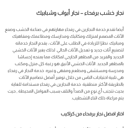
نجار خشب برفحاء – نجار أبواب وشبابيك
أيضا تقدم خدمة النجارين في رفحاء مهارتهم في صناعة الخشب وصنع
الأثاث المصمم لمنزلك ومكاتبك ومدارسك ومطاعمك ومقاهيك
ومبانيك. نظرًا للزيادة في الطلب على الأثاث ، يقدم النجار خدماته
لتصنيع أثاث جديد و تعديل الأثاث الحالي. لذلك يغير الأثاث الخشبي
الجديد والفريد من المظهر الخارجي لمكانك مما يمنحه إحساسًا
بالمظهر الجديد. الأثاث الخشبي الأنيق هو رغبة كل منزل ومكتب
ومدرسة ومستشفى ومطعم ومقهى وغيره. خدمة النجار في رفحاء
هي تلبية احتياجات الناس من خلال توفير أفضل تصاميم الأثاث
بالطريقة الأكثر منطقية. خدمة النجارين في رفحاء مستدامة للغاية
بحيث تتجنب أي نوع من الصدأ والتلف بسبب العوامل المحيطة , حيث
يتم مراعاة ذلك اثناء التشطيب.
اختار افضل نجار برفحاء من كراكيب