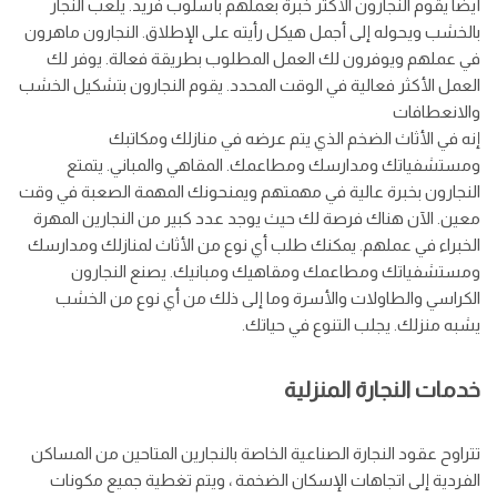
أيضا يقوم النجارون الأكثر خبرة بعملهم بأسلوب فريد. يلعب النجار
بالخشب ويحوله إلى أجمل هيكل رأيته على الإطلاق. النجارون ماهرون
في عملهم ويوفرون لك العمل المطلوب بطريقة فعالة. يوفر لك
العمل الأكثر فعالية في الوقت المحدد. يقوم النجارون بتشكيل الخشب
والانعطافات
إنه في الأثاث الضخم الذي يتم عرضه في منازلك ومكاتبك
ومستشفياتك ومدارسك ومطاعمك. المقاهي والمباني. يتمتع
النجارون بخبرة عالية في مهمتهم ويمنحونك المهمة الصعبة في وقت
معين. الآن هناك فرصة لك حيث يوجد عدد كبير من النجارين المهرة
الخبراء في عملهم. يمكنك طلب أي نوع من الأثاث لمنازلك ومدارسك
ومستشفياتك ومطاعمك ومقاهيك ومبانيك. يصنع النجارون
الكراسي والطاولات والأسرة وما إلى ذلك من أي نوع من الخشب
يشبه منزلك. يجلب التنوع في حياتك.
خدمات النجارة المنزلية
تتراوح عقود النجارة الصناعية الخاصة بالنجارين المتاحين من المساكن
الفردية إلى اتجاهات الإسكان الضخمة ، ويتم تغطية جميع مكونات