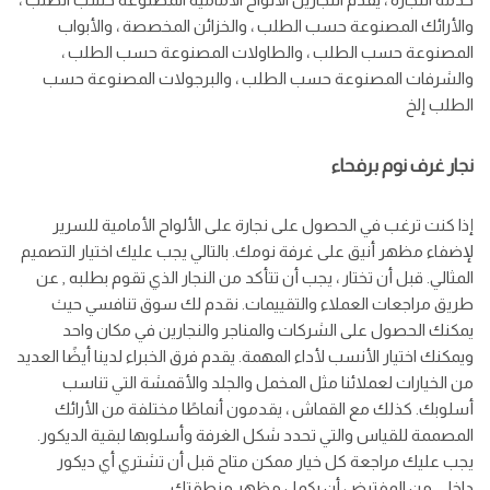
والأرائك المصنوعة حسب الطلب ، والخزائن المخصصة ، والأبواب
المصنوعة حسب الطلب ، والطاولات المصنوعة حسب الطلب ،
والشرفات المصنوعة حسب الطلب ، والبرجولات المصنوعة حسب
الطلب إلخ
نجار غرف نوم برفحاء
إذا كنت ترغب في الحصول على نجارة على الألواح الأمامية للسرير
لإضفاء مظهر أنيق على غرفة نومك. بالتالي يجب عليك اختيار التصميم
المثالي. قبل أن تختار ، يجب أن تتأكد من النجار الذي تقوم بطلبه , عن
طريق مراجعات العملاء والتقييمات. نقدم لك سوق تنافسي حيث
يمكنك الحصول على الشركات والمناجر والنجارين في مكان واحد
ويمكنك اختيار الأنسب لأداء المهمة. يقدم فرق الخبراء لدينا أيضًا العديد
من الخيارات لعملائنا مثل المخمل والجلد والأقمشة التي تناسب
أسلوبك. كذلك مع القماش ، يقدمون أنماطًا مختلفة من الأرائك
المصممة للقياس والتي تحدد شكل الغرفة وأسلوبها لبقية الديكور.
يجب عليك مراجعة كل خيار ممكن متاح قبل أن تشتري أي ديكور
داخلي من المفترض أن يكمل مظهر منطقتك.