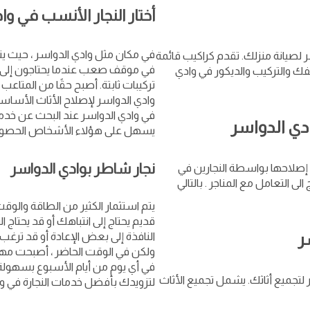
أختار النجار الأنسب في وا
في مكان مثل وادي الدواسر ، حيث يت
 لصيانة منزلك. تقدم كراكيب قائمة
في موقف صعب عندما يحتاجون إلى ب
لفك والتركيب والديكور في وادي
تركيبات ثابتة. أصبح حقًا من المتاع
وادي الدواسر لإصلاح الأثاث الأساسي
في وادي الدواسر عند البحث عن خدما
دي الدواسر
يسهل على هؤلاء الأشخاص الحصول ع
نجار شاطر بوادي الدواسر
 إصلاحها بواسطة النجارين في
 التعامل مع المناجر . بالتالي
يتم استثمار الكثير من الطاقة والو
قديم يحتاج إلى انتباهك أو قد يحتاج 
ر
النافذة إلى بعض الإعادة أو قد ت
ولكن في الوقت الحاضر ، أصبحت مهمة
في أي يوم من أيام الأسبوع بسهولة
لتجميع أثاثك. يشمل تجميع الأثاث
لتزويدك بأفضل خدمات النجارة في وا