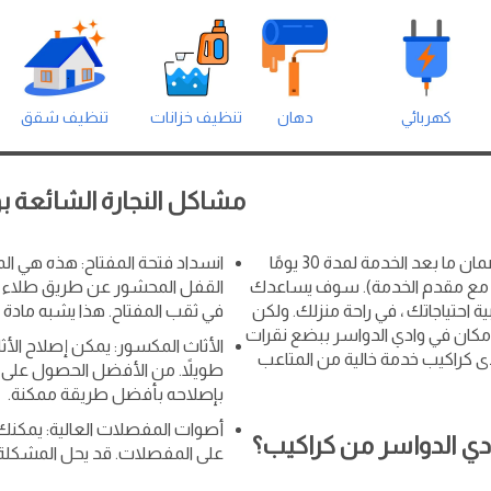
كهربائي
دهان
تنظيف خزانات
تنظيف شقق
مشاكل النجارة الشائعة ب
احصل على النجارين في وادي الدواسر بالقرب منك مع ضمان ما بعد الخدمة لمدة 30 يومًا
انسداد فتحة المفتاح: هذه هي الم
ان مع مقدم الخدمة). سوف يساعدك
القفل المحشور عن طريق طلاء فت
ة احتياجاتك ، في راحة منزلك. ولكن
في ثقب المفتاح. هذا يشبه مادة 
 مكان في وادي الدواسر ببضع نقرات
الأثاث المكسور: يمكن إصلاح الأث
ى كراكيب خدمة خالية من المتاعب
طويلاً. من الأفضل الحصول على ن
بإصلاحه بأفضل طريقة ممكنة.
أصوات المفصلات العالية: يمك
ادي الدواسر من كراكيب؟
على المفصلات. قد يحل المشكلة 