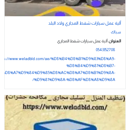
آلية عمل سيارات شفط المجاري ولاد البلد
سباك
العنوان
آلية عمل سيارات شفط المجاري
0543352708
ttps://www.weladbld.com/ae/%D8%B4%D8%B1%D9%83%D8%A9-
%D8%B4%D9%81%D8%B7-
%D8%A7%D9%84%D9%85%D8%AC%D8%A7%D8%B1%D9%8A-
%D9%81%D9%8A-%D8%AF%D8%A8%D9%8A/