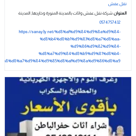
نقل عفش
العنوان
شركة نقل عفش واثاث بالمدينة المنورة وخارجها, المدينة
0574757432
https://sanay3y.net/%d8%af%d9%84%d9%8a%d9%84-
%d8%b4%d8%b1%d9%83%d8%a7%d8%aa-
%d9%86%d9%82%d9%84-
%d8%a7%d9%84%d8%b9%d9%81%d8%b4-
%a8%d8%a7%d9%84%d9%85%d8%af%d9%8a%d9%86%d8%a9/