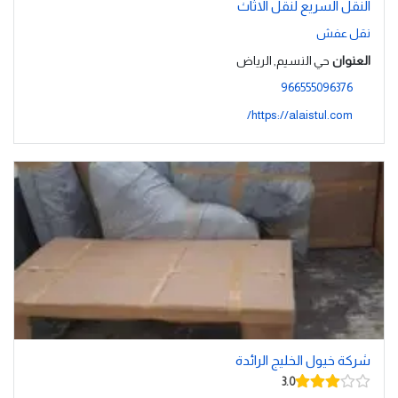
النقل السريع لنقل الاثاث
نقل عفش
العنوان
حي النسيم, الرياض
966555096376
https://alaistul.com/
شركة خيول الخليج الرائدة
3.0