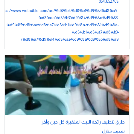
0543352708
https://www.weladbld.com/ae/%d8%b4%d8%b1%d9%83%d8%a9-
%d8%aa%d8%b3%d9%84%d9%8a%d9%83-
%d9%85%d8%ac%d8%a7%d8%b1%d9%8a-%d9%81%d9%8a-
%d8%b1%d8%a7%d8%b3-
%d8%a7%d9%84%d8%ae%d9%8a%d9%85%d8%a9/
طرق تنظيف رائحة البيت المتغيرة كل حين وآخر
تنظيف منازل