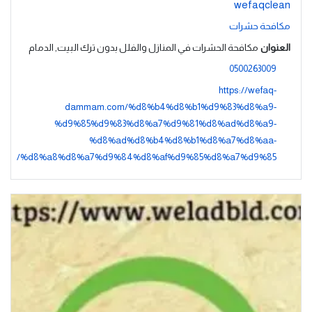
wefaqclean
مكافحة حشرات
العنوان
مكافحة الحشرات في المنازل والفلل بدون ترك البيت, الدمام
0500263009
https://wefaq-
dammam.com/%d8%b4%d8%b1%d9%83%d8%a9-
%d9%85%d9%83%d8%a7%d9%81%d8%ad%d8%a9-
%d8%ad%d8%b4%d8%b1%d8%a7%d8%aa-
%d8%a8%d8%a7%d9%84%d8%af%d9%85%d8%a7%d9%85/