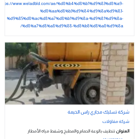
https://www.weladbld.com/ae/%d8%b4%d8%b1%d9%83%d8%a9-
%d8%aa%d8%b3%d9%84%d9%8a%d9%83-
%d9%85%d8%ac%d8%a7%d8%b1%d9%8a-%d9%81%d9%8a-
%d8%a7%d8%a8%d9%88-%d8%b8%d8%a8%d9%8a/
شركة تسليك مجاري راس الخيمة
شركة مقاولات
العنوان
تنظيف بالوعة الحمام والمطبخ وشفط مياه الأمطار