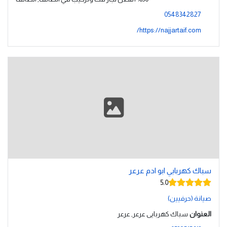
0548342827
https://najjartaif.com/
سباك كهربايي ابو ادم عرعر
5.0
صيانة (حرفيين)
العنوان
سباك كهربايى عرعر, عرعر