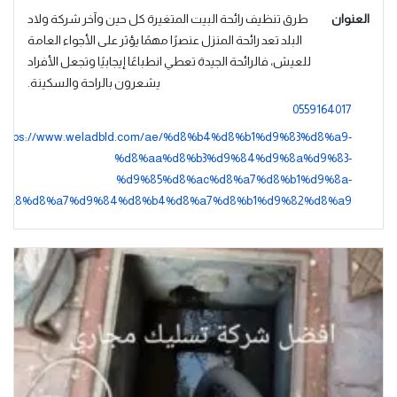
العنوان
طرق تنظيف رائحة البيت المتغيرة كل حين وآخر شركة ولاد
البلد تعد رائحة المنزل عنصرًا مهمًا يؤثر على الأجواء العامة
للعيش، فالرائحة الجيدة تعطي انطباعًا إيجابيًا وتجعل الأفراد
يشعرون بالراحة والسكينة.
0559164017
https://www.weladbld.com/ae/%d8%b4%d8%b1%d9%83%d8%a9-
%d8%aa%d8%b3%d9%84%d9%8a%d9%83-
%d9%85%d8%ac%d8%a7%d8%b1%d9%8a-
%a8%d8%a7%d9%84%d8%b4%d8%a7%d8%b1%d9%82%d8%a9/