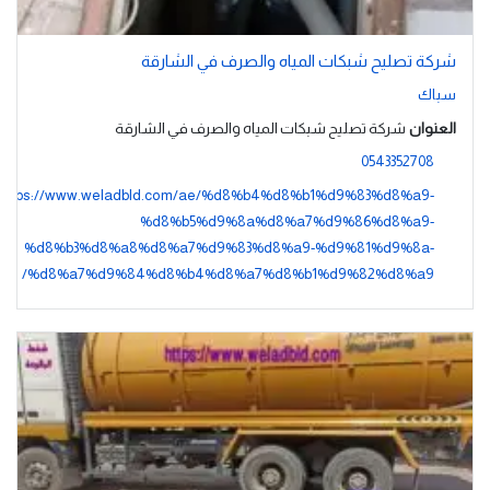
شركة تصليح شبكات المياه والصرف في الشارقة
سباك
العنوان
شركة تصليح شبكات المياه والصرف في الشارقة
0543352708
https://www.weladbld.com/ae/%d8%b4%d8%b1%d9%83%d8%a9-
%d8%b5%d9%8a%d8%a7%d9%86%d8%a9-
%d8%b3%d8%a8%d8%a7%d9%83%d8%a9-%d9%81%d9%8a-
%d8%a7%d9%84%d8%b4%d8%a7%d8%b1%d9%82%d8%a9/