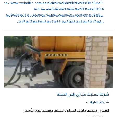
https://www.weladbld.com/ae/%d8%b4%d8%b1%d9%83%d8%a9-
%d8%aa%d8%b3%d9%84%d9%8a%d9%83-
%d9%85%d8%ac%d8%a7%d8%b1%d9%8a-%d9%81%d9%8a-
%d8%a7%d8%a8%d9%88-%d8%b8%d8%a8%d9%8a/
شركة تسليك مجاري راس الخيمة
شركة مقاولات
العنوان
تنظيف بالوعة الحمام والمطبخ وشفط مياه الأمطار