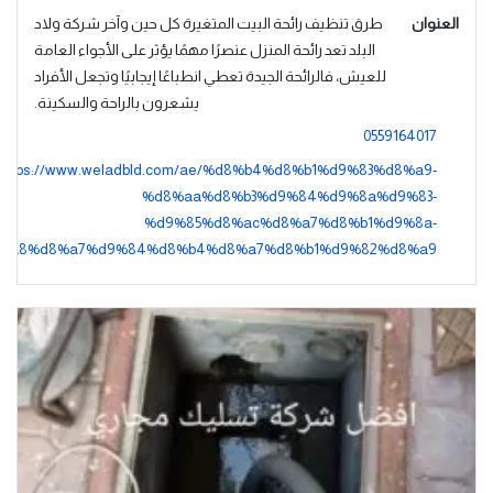
العنوان
طرق تنظيف رائحة البيت المتغيرة كل حين وآخر شركة ولاد
البلد تعد رائحة المنزل عنصرًا مهمًا يؤثر على الأجواء العامة
للعيش، فالرائحة الجيدة تعطي انطباعًا إيجابيًا وتجعل الأفراد
يشعرون بالراحة والسكينة.
0559164017
https://www.weladbld.com/ae/%d8%b4%d8%b1%d9%83%d8%a9-
%d8%aa%d8%b3%d9%84%d9%8a%d9%83-
%d9%85%d8%ac%d8%a7%d8%b1%d9%8a-
%a8%d8%a7%d9%84%d8%b4%d8%a7%d8%b1%d9%82%d8%a9/