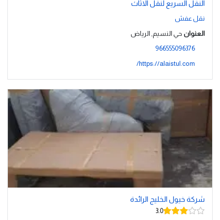
النقل السريع لنقل الاثاث
نقل عفش
العنوان
حي النسيم, الرياض
966555096376
https://alaistul.com/
شركة خيول الخليج الرائدة
3.0