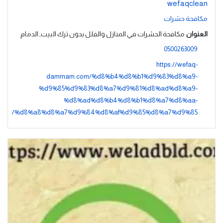
wefaqclean
مكافحة حشرات
العنوان
مكافحة الحشرات في المنازل والفلل بدون ترك البيت, الدمام
0500263009
https://wefaq-
dammam.com/%d8%b4%d8%b1%d9%83%d8%a9-
%d9%85%d9%83%d8%a7%d9%81%d8%ad%d8%a9-
%d8%ad%d8%b4%d8%b1%d8%a7%d8%aa-
%d8%a8%d8%a7%d9%84%d8%af%d9%85%d8%a7%d9%85/