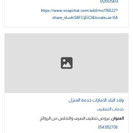
0539515613
https://www.snapchat.com/add/mo116822?
share_id=ukG6FCjEiCI&locale=ar-SA
ولاد البلد الامارات خدمة المنزل
خدمات التنظيف
العنوان
عروض تنظيف الصرف والتخلص من الروائح
0543352708