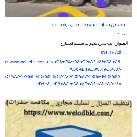
آلية عمل سيارات شفط المجاري ولاد البلد
سباك
العنوان
آلية عمل سيارات شفط المجاري
0543352708
ttps://www.weladbld.com/ae/%D8%B4%D8%B1%D9%83%D8%A9-
%D8%B4%D9%81%D8%B7-
%D8%A7%D9%84%D9%85%D8%AC%D8%A7%D8%B1%D9%8A-
%D9%81%D9%8A-%D8%AF%D8%A8%D9%8A/