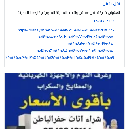
نقل عفش
العنوان
شركة نقل عفش واثاث بالمدينة المنورة وخارجها, المدينة
0574757432
https://sanay3y.net/%d8%af%d9%84%d9%8a%d9%84-
%d8%b4%d8%b1%d9%83%d8%a7%d8%aa-
%d9%86%d9%82%d9%84-
%d8%a7%d9%84%d8%b9%d9%81%d8%b4-
%a8%d8%a7%d9%84%d9%85%d8%af%d9%8a%d9%86%d8%a9/