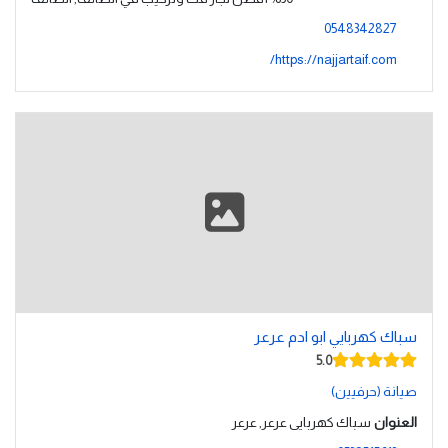
0548342827
https://najjartaif.com/
سباك كهربايي ابو ادم عرعر
5.0
صيانة (حرفيين)
العنوان
سباك كهربايى عرعر, عرعر