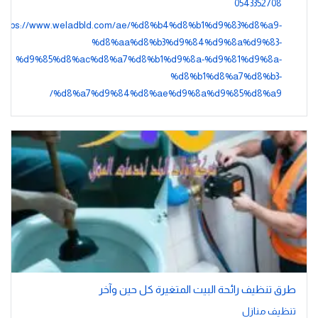
0543352708
https://www.weladbld.com/ae/%d8%b4%d8%b1%d9%83%d8%a9-
%d8%aa%d8%b3%d9%84%d9%8a%d9%83-
%d9%85%d8%ac%d8%a7%d8%b1%d9%8a-%d9%81%d9%8a-
%d8%b1%d8%a7%d8%b3-
%d8%a7%d9%84%d8%ae%d9%8a%d9%85%d8%a9/
طرق تنظيف رائحة البيت المتغيرة كل حين وآخر
تنظيف منازل