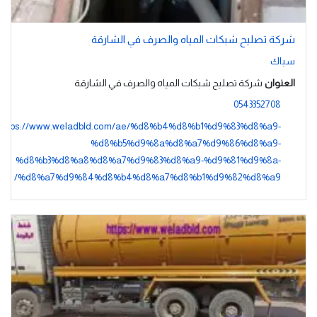
شركة تصليح شبكات المياه والصرف في الشارقة
سباك
العنوان
شركة تصليح شبكات المياه والصرف في الشارقة
0543352708
https://www.weladbld.com/ae/%d8%b4%d8%b1%d9%83%d8%a9-
%d8%b5%d9%8a%d8%a7%d9%86%d8%a9-
%d8%b3%d8%a8%d8%a7%d9%83%d8%a9-%d9%81%d9%8a-
%d8%a7%d9%84%d8%b4%d8%a7%d8%b1%d9%82%d8%a9/