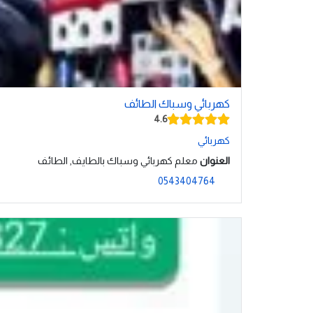
كهربائي وسباك الطائف
4.6
كهربائي
العنوان
معلم كهربائي وسباك بالطايف, الطائف
0543404764