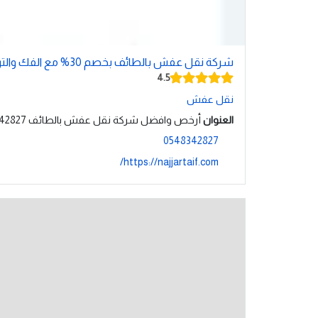
شركة نقل عفش بالطائف بخصم 30% مع الفك والتركيب ...
4.5
نقل عفش
العنوان
أرخص وافضل شركة نقل عفش بالطائف 0548342827 بخصم 30% أفضل نجار فك وتركيب في الطائف, الطائف
0548342827
https://najjartaif.com/