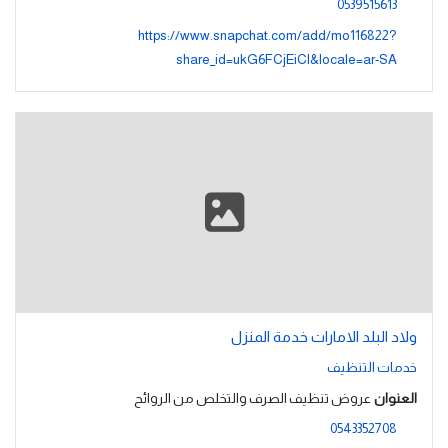
0539515613
https://www.snapchat.com/add/mo116822?
share_id=ukG6FCjEiCI&locale=ar-SA
ولاد البلد الامارات خدمة المنزل
خدمات التنظيف
العنوان
عروض تنظيف الصرف والتخلص من الروائح
0543352708