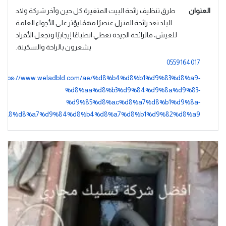
العنوان
طرق تنظيف رائحة البيت المتغيرة كل حين وآخر شركة ولاد
البلد تعد رائحة المنزل عنصرًا مهمًا يؤثر على الأجواء العامة
للعيش، فالرائحة الجيدة تعطي انطباعًا إيجابيًا وتجعل الأفراد
يشعرون بالراحة والسكينة.
0559164017
https://www.weladbld.com/ae/%d8%b4%d8%b1%d9%83%d8%a9-
%d8%aa%d8%b3%d9%84%d9%8a%d9%83-
%d9%85%d8%ac%d8%a7%d8%b1%d9%8a-
%a8%d8%a7%d9%84%d8%b4%d8%a7%d8%b1%d9%82%d8%a9/