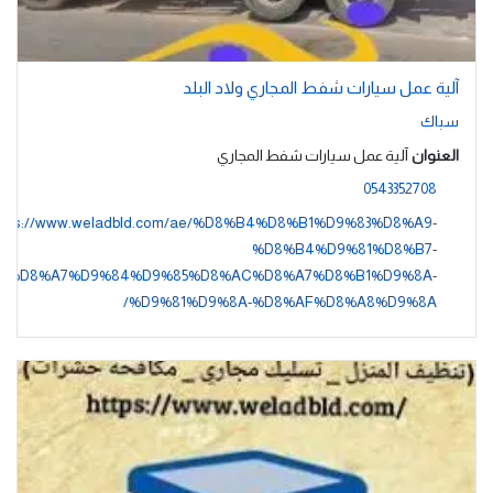
آلية عمل سيارات شفط المجاري ولاد البلد
سباك
العنوان
آلية عمل سيارات شفط المجاري
0543352708
ttps://www.weladbld.com/ae/%D8%B4%D8%B1%D9%83%D8%A9-
%D8%B4%D9%81%D8%B7-
%D8%A7%D9%84%D9%85%D8%AC%D8%A7%D8%B1%D9%8A-
%D9%81%D9%8A-%D8%AF%D8%A8%D9%8A/