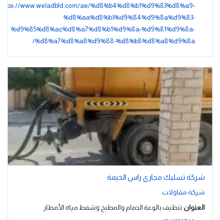
https://www.weladbld.com/ae/%d8%b4%d8%b1%d9%83%d8%a9-
%d8%aa%d8%b3%d9%84%d9%8a%d9%83-
%d9%85%d8%ac%d8%a7%d8%b1%d9%8a-%d9%81%d9%8a-
%d8%a7%d8%a8%d9%88-%d8%b8%d8%a8%d9%8a/
شركة تسليك مجاري راس الخيمة
شركة مقاولات
العنوان
تنظيف بالوعة الحمام والمطبخ وشفط مياه الأمطار