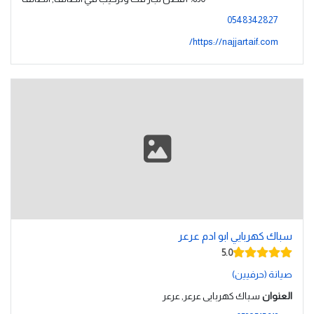
0548342827
https://najjartaif.com/
سباك كهربايي ابو ادم عرعر
5.0
صيانة (حرفيين)
العنوان
سباك كهربايى عرعر, عرعر