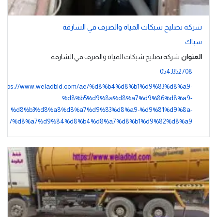
شركة تصليح شبكات المياه والصرف في الشارقة
سباك
العنوان
شركة تصليح شبكات المياه والصرف في الشارقة
0543352708
https://www.weladbld.com/ae/%d8%b4%d8%b1%d9%83%d8%a9-
%d8%b5%d9%8a%d8%a7%d9%86%d8%a9-
%d8%b3%d8%a8%d8%a7%d9%83%d8%a9-%d9%81%d9%8a-
%d8%a7%d9%84%d8%b4%d8%a7%d8%b1%d9%82%d8%a9/