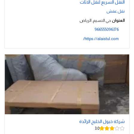
النقل السريع لنقل الاثاث
نقل عفش
العنوان
حي النسيم, الرياض
966555096376
https://alaistul.com/
شركة خيول الخليج الرائدة
3.0