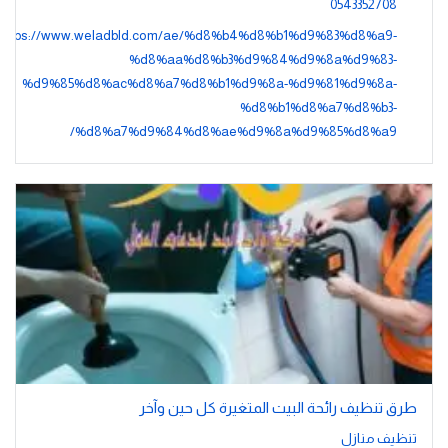
0543352708
https://www.weladbld.com/ae/%d8%b4%d8%b1%d9%83%d8%a9-
%d8%aa%d8%b3%d9%84%d9%8a%d9%83-
%d9%85%d8%ac%d8%a7%d8%b1%d9%8a-%d9%81%d9%8a-
%d8%b1%d8%a7%d8%b3-
%d8%a7%d9%84%d8%ae%d9%8a%d9%85%d8%a9/
طرق تنظيف رائحة البيت المتغيرة كل حين وآخر
تنظيف منازل