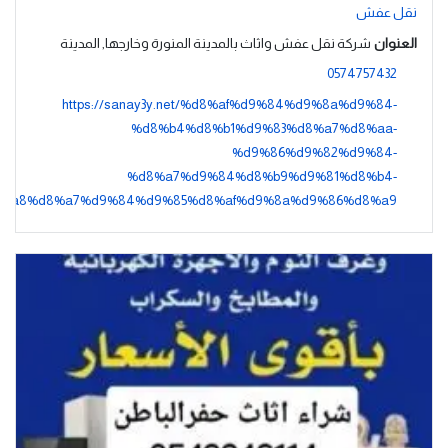
نقل عفش
العنوان
شركة نقل عفش واثاث بالمدينة المنورة وخارجها, المدينة
0574757432
https://sanay3y.net/%d8%af%d9%84%d9%8a%d9%84-
%d8%b4%d8%b1%d9%83%d8%a7%d8%aa-
%d9%86%d9%82%d9%84-
%d8%a7%d9%84%d8%b9%d9%81%d8%b4-
%a8%d8%a7%d9%84%d9%85%d8%af%d9%8a%d9%86%d8%a9/