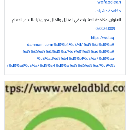
wefaqclean
مكافحة حشرات
العنوان
مكافحة الحشرات في المنازل والفلل بدون ترك البيت, الدمام
0500263009
https://wefaq-
dammam.com/%d8%b4%d8%b1%d9%83%d8%a9-
%d9%85%d9%83%d8%a7%d9%81%d8%ad%d8%a9-
%d8%ad%d8%b4%d8%b1%d8%a7%d8%aa-
%d8%a8%d8%a7%d9%84%d8%af%d9%85%d8%a7%d9%85/