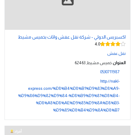
اكسبريس الدولي - شركة نقل عفش واثاث بخميس مشيط
4.0
نقل عفش
العنوان
خميس مشيط, 62463
0530711987
http://nakl-
express.com/%D8%B4%D8%B1%D9%83%D8%A9-
%D9%86%D9%82%D9%84-%D8%B9%D9%81%D8%B4-
%D8%A8%D8%AE%D9%85%D9%8A%D8%B3-
%D9%85%D8%B4%D9%8A%D8%B7
أفراد