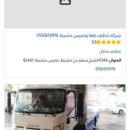
شركة تنظيف بابها وخميس مشيط 0558659916
5.0
تنظيف منازل
العنوان
8346 الشيخ سعيد بن مشيط, خميس مشيط, 62461
0558659916