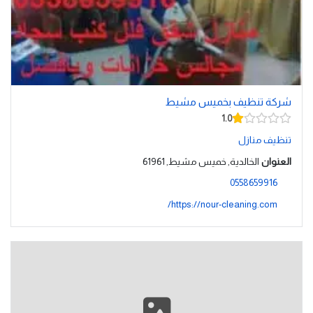
شركة تنظيف بخميس مشيط
1.0
تنظيف منازل
العنوان
الخالدية, خميس مشيط, 61961
0558659916
https://nour-cleaning.com/