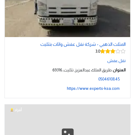
المثلث الذهبي - شركة نقل عفش واثاث بتثليث
3.0
نقل عفش
العنوان
طريق الملك عبدالعزيز, تثليث, 69316
0504610845
https://www.experts-ksa.com
أفراد