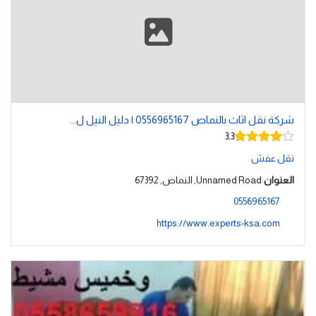
شركة نقل اثاث بالنماص 0556965167 | دليل النيل ل...
3.3
نقل عفش
العنوان
Unnamed Road, النماص, 67392
0556965167
https://www.experts-ksa.com