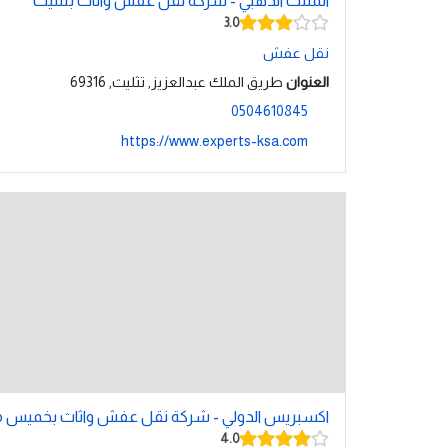
المثلث الذهبي - شركة نقل عفش واثاث بتثليث
3.0
نقل عفش
العنوان
طريق الملك عبدالعزيز, تثليث, 69316
0504610845
https://www.experts-ksa.com
اكسبريس الدولي - شركة نقل عفش واثاث بخميس
4.0