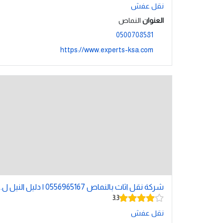
نقل عفش
العنوان
النماص
0500708581
https://www.experts-ksa.com
شركة نقل اثاث بالنماص 0556965167 | دليل النيل ل...
3.3
نقل عفش