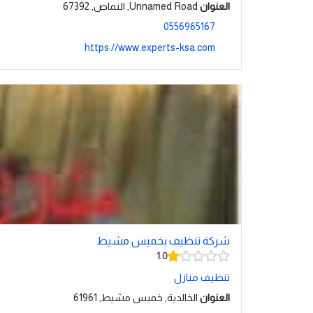
العنوان
Unnamed Road, النماص, 67392
0556965167
https://www.experts-ksa.com
شركة تنظيف بخميس مشيط
1.0
تنظيف منازل
العنوان
الخالدية, خميس مشيط, 61961