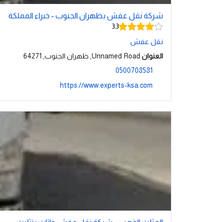
شركة نقل عفش بظهران الجنوب - خبراء المملكة
3.3
نقل عفش
العنوان
Unnamed Road, ظهران الجنوب, 64271
0500708581
https://www.experts-ksa.com