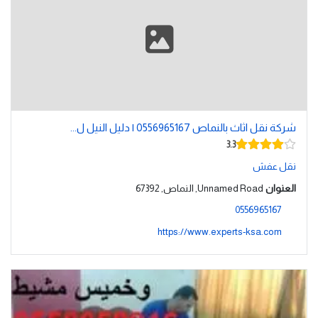
شركة نقل اثاث بالنماص 0556965167 | دليل النيل ل...
3.3
نقل عفش
العنوان
Unnamed Road, النماص, 67392
0556965167
https://www.experts-ksa.com