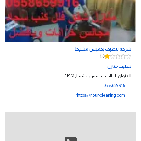
شركة تنظيف بخميس مشيط
1.0
تنظيف منازل
العنوان
الخالدية, خميس مشيط, 61961
0558659916
https://nour-cleaning.com/