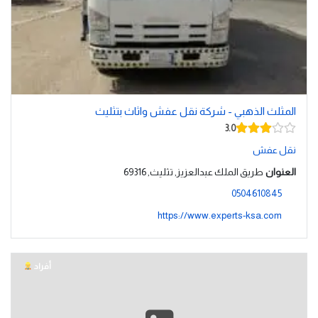
المثلث الذهبي - شركة نقل عفش واثاث بتثليث
3.0
نقل عفش
العنوان
طريق الملك عبدالعزيز, تثليث, 69316
0504610845
https://www.experts-ksa.com
أفراد