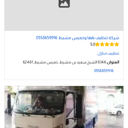
شركة تنظيف بابها وخميس مشيط 0558659916
5.0
تنظيف منازل
العنوان
8346 الشيخ سعيد بن مشيط, خميس مشيط, 62461
0558659916