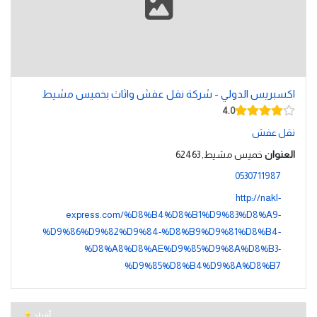
اكسبريس الدولي - شركة نقل عفش واثاث بخميس مشيط
4.0
نقل عفش
العنوان
خميس مشيط, 62463
0530711987
http://nakl-
express.com/%D8%B4%D8%B1%D9%83%D8%A9-
%D9%86%D9%82%D9%84-%D8%B9%D9%81%D8%B4-
%D8%A8%D8%AE%D9%85%D9%8A%D8%B3-
%D9%85%D8%B4%D9%8A%D8%B7
أفراد