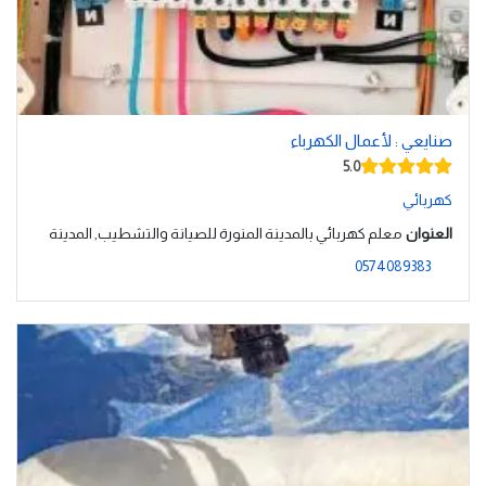
صنايعي : لأعمال الكهرباء
5.0
كهربائي
العنوان
معلم كهربائي بالمدينة المنورة للصيانة والتشطيب, المدينة
0574089383