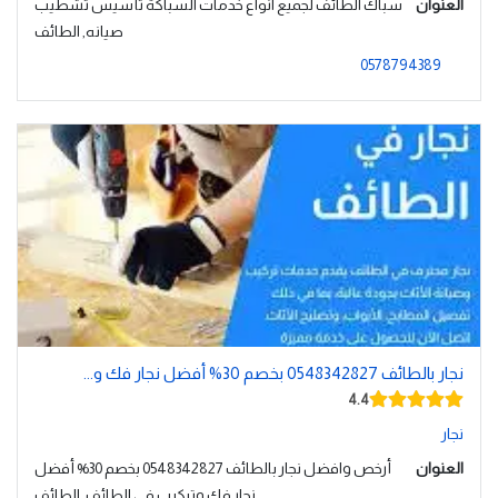
العنوان
سباك الطائف لجميع انواع خدمات السباكة تأسيس تشطيب
صيانه, الطائف
0578794389
نجار بالطائف 0548342827 بخصم 30% أفضل نجار فك و...
4.4
نجار
العنوان
أرخص وافضل نجار بالطائف 0548342827 بخصم 30% أفضل
نجار فك وتركيب في الطائف, الطائف