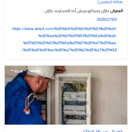
صيانة (حرفيين)
العنوان
جازان صبيا ابوعريش أحد المسارحه, جازان
0539827901
https://www.alrwd.com/%d8%b4%d8%b1%d9%83%d8%a9-
%d8%aa%d8%b1%d9%83%d9%8a%d8%a8-
%d9%85%d9%83%d9%8a%d9%81%d8%a7%d8%aa-
%d8%a8%d8%ac%d8%a7%d8%b2%d8%a7%d9%86/
Featured
شركة
كهربائي وسباك الطائف