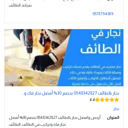
صيانه, الطائف
0578794389
نجار بالطائف 0548342827 بخصم 30% أفضل نجار فك و...
4.4
نجار
العنوان
أرخص وافضل نجار بالطائف 0548342827 بخصم 30% أفضل
نجار فك وتركيب في الطائف, الطائف