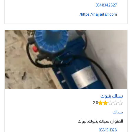
0548342827
https://najjartaif.com/
سباك بتبوك
2.0
سباك
العنوان
سباك بتبوك, تبوك
0581511328