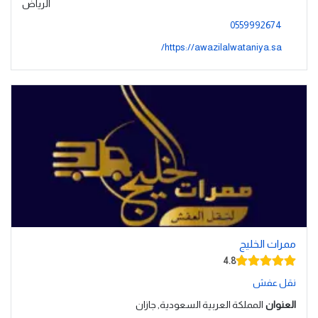
الرياض
0559992674
https://awazilalwataniya.sa/
ممرات الخليج
4.8
نقل عفش
العنوان
المملكة العربية السعودية, جازان