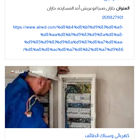
العنوان
جازان صبيا ابوعريش أحد المسارحه, جازان
0539827901
https://www.alrwd.com/%d8%b4%d8%b1%d9%83%d8%a9-
%d8%aa%d8%b1%d9%83%d9%8a%d8%a8-
%d9%85%d9%83%d9%8a%d9%81%d8%a7%d8%aa-
%d8%a8%d8%ac%d8%a7%d8%b2%d8%a7%d9%86/
Featured
شركة
كهربائي وسباك الطائف