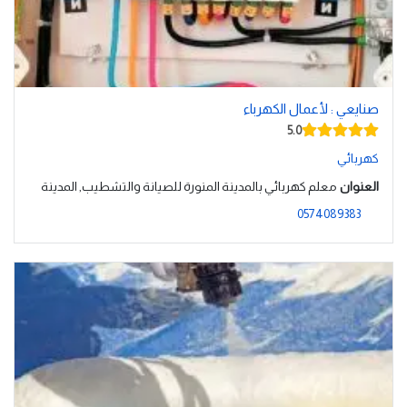
صنايعي : لأعمال الكهرباء
5.0
كهربائي
العنوان
معلم كهربائي بالمدينة المنورة للصيانة والتشطيب, المدينة
0574089383