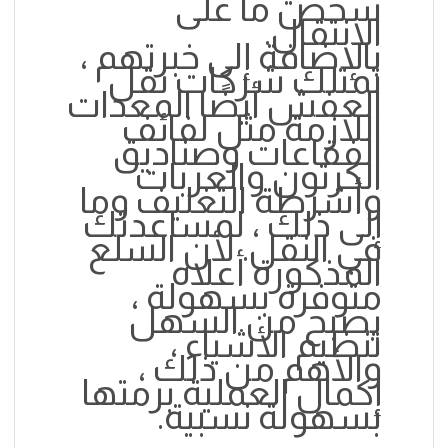
شخص ما على
الانتقال.
بالإضافة إلى خبرتهم ،
تمتلك شركات نقل
العفش أيضًا المعدات
اللازمة مثل لفائف
الفقاعات وصناديق
الكرتون والعربات
وأشرطة التغليف وما
إلى ذلك ، لمساعدتك
في النقل. لأن السلع
المذكورة أعلاه
متوفرة بسهولة ،
يصبح من السهل
تنظيم الأشياء ،
والأهم من ذلك ،
إكمال العملية برمتها
بسهولة نسبية.