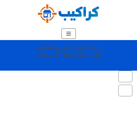
تخطى
إلى
المحتوى
شركة نقل عفش بالهفوف
(إخترنا لك أفضل 11 شركة)