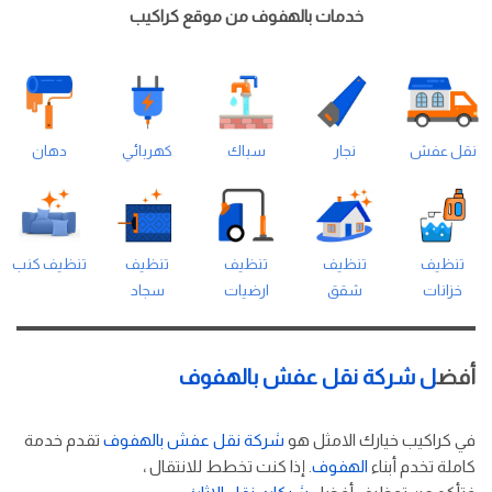
خدمات بالهفوف من موقع كراكيب
نقل عفش
نجار
سباك
كهربائي
دهان
تنظيف
تنظيف
تنظيف
تنظيف
تنظيف كنب
خزانات
شقق
ارضيات
سجاد
أفض
ل شركة نقل عفش بالهفوف
في كراكيب خيارك الامثل هو
شركة نقل عفش بالهفوف
تقدم خدمة
كاملة تخدم أبناء
الهفوف
. إذا كنت تخطط للانتقال ،