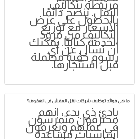
مرتبطة بتكاليف
النقل. يُنصح دائمًا
بالحصول على عرض
الأسعار مع توزيع
التكاليف من مزود
الخدمة كتابيًا. يمكنك
أن تسأل عن أي
رسوم خفية محتملة
قبل استئجارها.
ما هي فوائد توظيف شركات نقل العفش في الهفوف؟
بادئ ذي بدء ، إنهم
محترفون متمرسون
في عملهم ويعرفون
أساسيات مساعدة