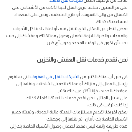
فتأكد من توظيف أفضل
شركات نقل الاثاث
.
على مر السنين ، ساعد فريق النقل لدينا الآلاف من الأشخاص على
الانتقال من والى الهفوف ، أو خارج المنطقة ، ونحن على استعداد
لمساعدتك كذلك.
بغض النظر عن المكان الذي تتنقل فيه ، أو لماذا ، لدينا كل الأدوات
والمعدات والخبرة اللازمة لضمان وصول ممتلكاتك وعفشك إلى حيث
يجب أن تكون في الوقت المحدد ودون أي ضرر.
نحن نقدم خدمات نقل العفش والتخزين
في حين أن هناك الكثير من
الشركات النقل في الهفوف
التي ستقوم
بإرسال العمال إلى منزلك أو عملك لتحميل الشاحنات ونقلها إلى
موقعك الجديد ، فإننا أكثر من ذلك بكثير.
على سبيل المثال ، نحن نقدم خدمات التعبئة الكاملة كذلك.
إذا كنت ترغب في ذلك ،
يمكن لفريقنا تقديم مستلزمات التعبئة عالية الجودة ، وتعبئة جميع
الأشياء الخاصة بك بأمان ، ثم نقلها إلى وجهتك.
هذه طريقة رائعة ليس فقط لضمان وصول الأشياء الخاصة بك إلى