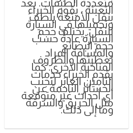
متعددة الطبقات. بعد
التعبئة ، يقوم الخبراء
بنقل الأمتعة بلطف
وتحميلها في السيارة
للنقل. يختلف حجم
السيارة عادةً حسب
حجم البضائع
والمسافة المراد
تغطيتها والظروف
المناخية الأخرى. كما
يقدم الخبراء خدمات
التأمين العابر لتجنب
الخسائر الناجمة عن
أي أحداث غير متوقعة
مثل الحريق والسرقة
وما إلى ذلك.