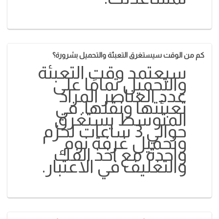
كم من الوقت سيستغرق التعبئة والتحميل بشرورة؟
سيعتمد وقت التعبئة
والتحميل تمامًا على
عدد العناصر المراد
تعبئتها ونقلها. في
المتوسط ​​يستغرق
حوالي 3 ساعات لحزم
وتحميل غرفة نوم
واحدة مع اخذ الفك
والتغليف في الاعتبار.