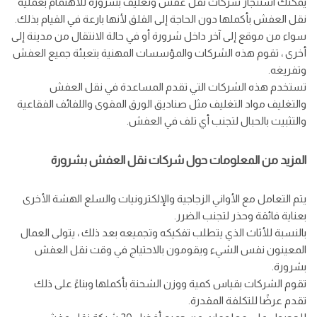
يمكنك استئجار شركات نقل عفش وتغليف بشرورة للاهتمام بعملية
نقل العفش بأكملها دون الحاجة إلى القلق لأنها بارعة في القيام بذلك.
سواء من موقع إلى آخر داخل شرورة أو في حالة الانتقال من مدينة إلى
أخرى ، تقوم هذه الشركات والمؤسسات المهنية بتعبئة جميع العفش
وتفريغه.
تستخدم هذه الشركات التي تقدم المساعدة في نقل العفش
والتغليف مواد التغليف مثل صناديق الورق المقوى واللفائف الفقاعية
والتثبيت بالحبال لتجنب أي تلف في العفش.
المزيد من المعلومات حول شركات نقل العفش بشرورة
يتم التعامل مع الأواني الزجاجية والإلكترونيات والسلع الهشة الأخرى
بعناية فائقة وحذر لتجنب الضرر.
بالنسبة للأثاث الذي يتطلب تفكيكه وتجميعه بعد ذلك ، يتولى العمال
المعينون نفس الشيء ويقومون بالاحتياج في وقت نقل العفش
بشرورة.
تقوم الشركات بقياس كمية ووزن الشحنة بأكملها وبناءً على ذلك
تقدم عرضًا للتكلفة المقدرة.