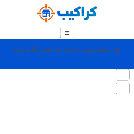
تخطى
إلى
المحتوى
نقل عفش ببريدة (إخترنا لك أفضل 15 شركة)