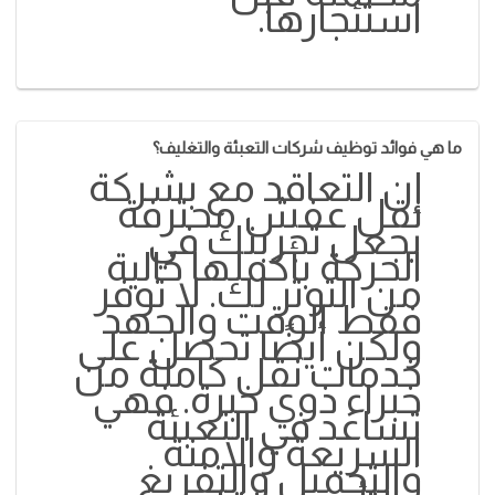
استئجارها.
ما هي فوائد توظيف شركات التعبئة والتغليف؟
إن التعاقد مع بشركة
نقل عفش محترفة
يجعل تجربتك في
الحركة بأكملها خالية
من التوتر لك. لا توفر
فقط الوقت والجهد
ولكن أيضًا تحصل على
خدمات نقل كاملة من
خبراء ذوي خبرة. فهي
تساعد في التعبئة
السريعة والآمنة
والتحميل والتفريغ