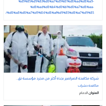
%d9%85%d9%83%d8%a7%d9%81%d8%ad%d8%a9-
%d8%ad%d8%b4%d8%b1%d8%a7%d8%aa-
%d8%a8%d8%a7%d9%84%d8%af%d9%85%d8%a7%d9%85/
شركة مكافحة الصراصير بجدة أكثر من مجرد مؤسسة تق...
مكافحة حشرات
العنوان
الدمام