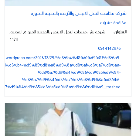
شركة مكافحة النمل الابيض والأرضة بالمدينة المنورة
مكافحة حشرات
العنوان
شركة رش مبيدات النمل الابيض بالمدينة المنورة, المدينة,
41311
0544142976
madina.wordpress.com/2023/12/29/%d8%b4%d8%b1%d9%83%d8%a9-
%b1%d8%b4-%d9%85%d8%a8%d9%8a%d8%af%d8%a7%d8%aa-
%d8%a7%d9%84%d9%86%d9%85%d9%84-
%d8%a7%d9%84%d8%a7%d8%a8%d9%8a%d8%b6-
%a7%d9%84%d9%85%d8%af%d9%8a%d9%86%d8%a9__trashed/