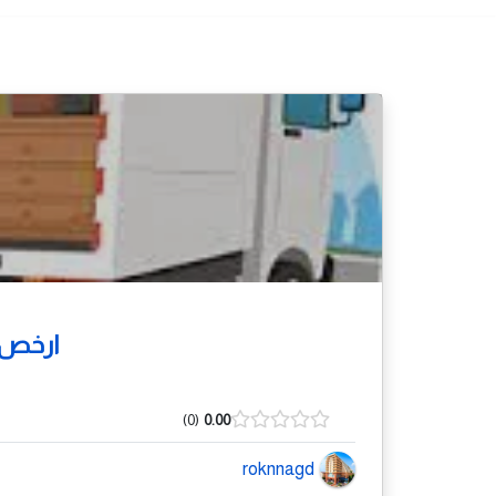
ارخص 
0
0.00
roknnagd