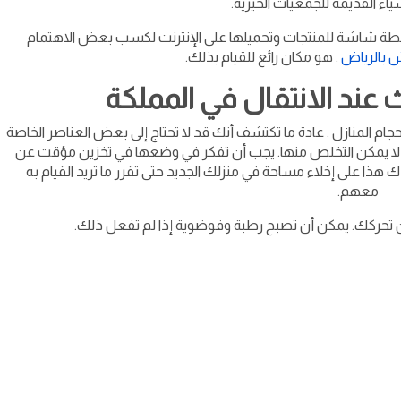
اء القديمة للجمعيات الخيرية.
 لقطة شاشة للمنتجات وتحميلها على الإنترنت لكسب بعض الاهتمام
 بالرياض
. هو مكان رائع للقيام بذلك.
 عند الانتقال في المملكة
حجام المنازل . عادة ما تكتشف أنك قد لا تحتاج إلى بعض العناصر الخاصة
ث لا يمكن التخلص منها. يجب أن تفكر في وضعها في تخزين مؤقت عن
ذا على إخلاء مساحة في منزلك الجديد حتى تقرر ما تريد القيام به
معهم.
من تحركك. يمكن أن تصبح رطبة وفوضوية إذا لم تفعل ذلك.
لرياض
»
خدمات العفش
»
نقل عفش
»
ارخص شركة نقل اثاث
ارخص شركة نقل اثاث
roknnagd