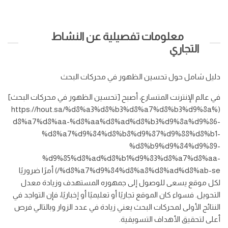
معلومات تفصيلية عن النشاط
التجاري
دليل شامل حول تحسين الظهور في محركات البحث
في عالم الإنترنت المتسارع، أصبح [تحسين الظهور في محركات البحث]
(https://hout.sa/%d8%a3%d8%b3%d8%a7%d8%b3%d9%8a%
d8%a7%d8%aa-%d8%aa%d8%ad%d8%b3%d9%8a%d9%86-
%d8%a7%d9%84%d8%b8%d9%87%d9%88%d8%b1-
%d8%b9%d9%84%d9%89-
%d9%85%d8%ad%d8%b1%d9%83%d8%a7%d8%aa-
%d8%a7%d9%84%d8%a8%d8%ad%d8%ab-se/) أمرًا ضروريًا
لكل موقع يسعى للوصول إلى جمهوره المستهدف وزيادة معدل
التحويل. فسواء كان الموقع تجاريًا أو تعليميًا أو إخباريًا، فإن التواجد في
النتائج الأولى لمحركات البحث يعني زيادة في عدد الزوار وبالتالي فرص
أعلى لتحقيق الأهداف التسويقية.