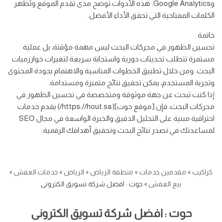
وGoogle Analytics. هذه الأدوات توضح مدى تقدم الموقع وتُظهر
الكلمات المفتاحية التي تحقق الأداء الأفضل.
خاتمة
تحسين الظهور في محركات البحث ليس مهمة مؤقتة، بل عملية
مستمرة تتطلب تحديثات دورية واستجابة سريعة لتغيرات خوارزميات
البحث. ومن خلال تطبيق الخطوات المناسبة والاهتمام بجودة المحتوى
وتجربة المستخدم، يمكن تحقيق نتائج متميزة ومستدامة.
إذا كنت تبحث عن جهة موثوقة ومتخصصة في تحسين الظهور في
محركات البحث، فإن [موقع حوت](https://hout.sa/) يقدم خدمات
احترافية مبنية على التحليل الدقيق والخبرة الواسعة في مجال SEO
لمساعدتك في تصدر نتائج البحث وتحقيق أهدافك الرقمية.
كراكيب
»
مقدمين خدمات
»
منطقة الرياض
»
الرياض
»
خدمات العفش
»
بيع العفش
»
حوت : افضل شركة تسويق الكترونى
حوت : افضل شركة تسويق الكترونى