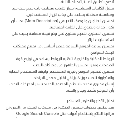
يُنصح بتطبيق الاستراتيجيات التالية:
تحليل الكلمات المفتاحية: اختيار كلمات مفتاحية ذات حجم بحث جيد
ومنافسة معتدلة يساعد على جذب الزوار المستهدفين.
تحسين العناوين والوصف التعريفي (Meta Description): يجب أن
تكون جذابة وتحتوي على الكلمة المفتاحية.
تحسين المحتوى: تقديم محتوى غني وذو قيمة مضافـة يجيب على
استفسارات الزائر.
تحسين سرعة الموقع: السرعة عنصر أساسي في تقييم محركات
البحث للمواقع.
الروابط الداخلية والخارجية: تنظيم الروابط يساعد في توزيع قوة
الصفحات ويعزز تحسين الظهور في محركات البحث.
تحسين تصميم الموقع وتجربة المستخدم: واجهة المستخدم الجذابة
والمتجاوبة تلعب دورًا كبيرًا في تقليل معدل الارتداد.
إنشاء محتوى محدث بانتظام: المحتوى الجديد يشير لمحركات البحث
بأن الموقع نشط وجدير بالثقة.
تحليل الأداء والتطوير المستمر
بعد تطبيق خطوات تحسين الظهور في محركات البحث، من الضروري
مراقبة النتائج باستخدام أدوات مثل Google Search Console