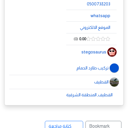
0500738203
whatsapp
الموقع الالكتروني
0
0.00
stegosaurus
تركيب طارد الحمام
القطيف
القطيف, المنطقة الشرقية
Bookmark
كتابة مراجعة