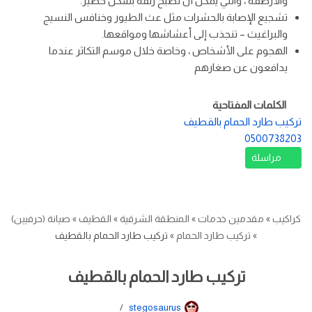
والأرصفة ، والتي يمكن أن تصبح زلقة بشكل خطير.
تشجيع الإصابة بالحشرات مثل عث الطيور وخنافس النسيج
والبراغيث – تنجذب إلى أعشاشها ومواقعها.
الهجوم على الأشخاص ، وخاصة خلال موسم التكاثر عندما
يدافعون عن صغارهم
الكلمات المفتاحية
تركيب طارد الحمام بالقطيف
0500738203
مراسلة
كراكيب
»
مقدمين خدمات
»
المنطقة الشرقية
»
القطيف
»
صيانة (حرفيين)
»
تركيب طارد الحمام
»
تركيب طارد الحمام بالقطيف
تركيب طارد الحمام بالقطيف
stegosaurus