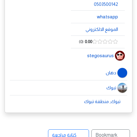
0503500142
whatsapp
الموقع الالكتروني
0
0.00
stegosaurus
دهان
تبوك
تبوك, منطقة تبوك
Bookmark
كتابة مراجعة