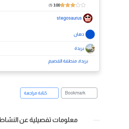
1
3.00
stegosaurus
دهان
بريدة
بريدة, منطقة القصيم
Bookmark
كتابة مراجعة
معلومات تفصيلية عن النشاط ا