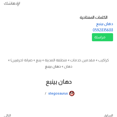
بإدهاشك!
الكلمات المفتاحية
دهان بينبع
0592835688
مراسلة
كراكيب
»
مقدمين خدمات
»
منطقة المدينة
»
ينبع
»
صيانة (حرفيين)
»
دهان
»
دهان بينبع
دهان بينبع
stegosaurus
السابق
التالي