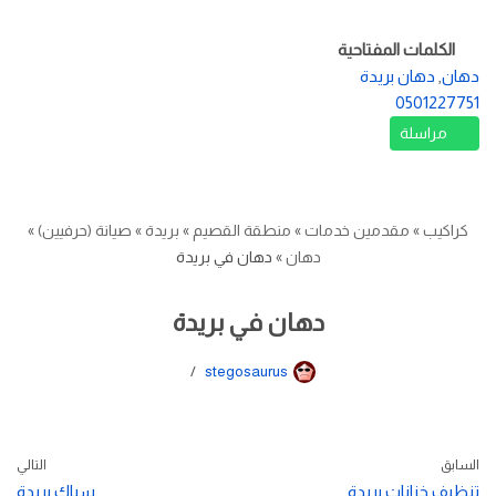
الكلمات المفتاحية
دهان
,
دهان بريدة
0501227751
مراسلة
كراكيب
»
مقدمين خدمات
»
منطقة القصيم
»
بريدة
»
صيانة (حرفيين)
»
دهان
»
دهان في بريدة
دهان في بريدة
stegosaurus
السابق
التالي
تنظيف خزانات بريدة
سباك بريدة