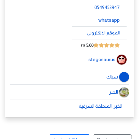
0549453947
whatsapp
الموقع الالكتروني
1
5.00
stegosaurus
سباك
الخبر
الخبر, المنطقة الشرقية