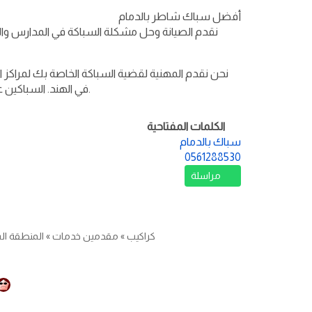
أفضل سباك شاطر بالدمام
نقدم الصيانة وحل مشكلة السباكة في المدارس والك
نحن نقدم المهنية لقضية السباكة الخاصة بك لمراكز ا
في الهند. السباكين على الإنترنت دليلكم هو خيارك الوحيد لاحتياجات السباكة المكتبية / التجزئة.
الكلمات المفتاحية
سباك بالدمام
0561288530
مراسلة
كراكيب
»
مقدمين خدمات
»
المنطقة ال