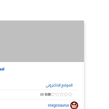
سب
الموقع الالكتروني
0
0.00
stegosaurus