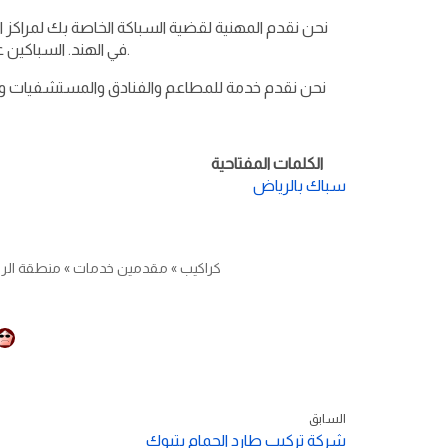
نحن نقدم المهنية لقضية السباكة الخاصة بك لمراكز ا
في الهند. السباكين على الإنترنت دليلكم هو خيارك الوحيد لاحتياجات السباكة المكتبية / التجزئة.
نحن نقدم خدمة للمطاعم والفنادق والمستشفيات وال
الكلمات المفتاحية
سباك بالرياض
كراكيب
»
مقدمين خدمات
»
منطقة الر
السابق
شركة تركيب طارد الحمام بتبوك