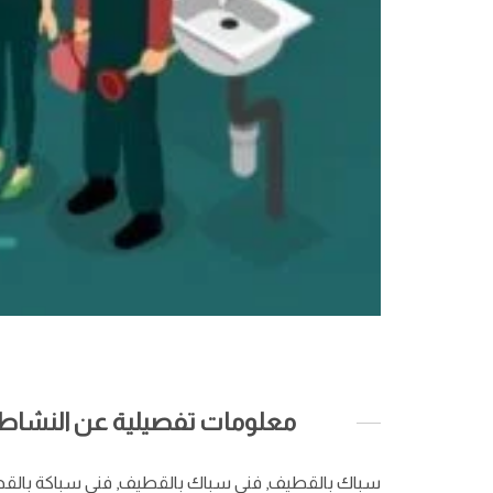
معلومات تفصيلية عن النشاط ا
سباك بالقطيف, فني سباك بالقطيف, فني سباكة بالق