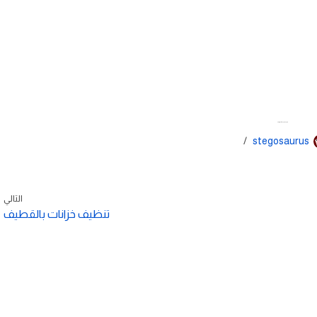
سباك بالقطيف
stegosaurus
التالي
تنظيف خزانات بالقطيف
تواصل معنا