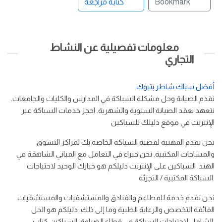
Bookmark
كتابة مراجعة
معلومات تفصيلية عن النشاط
التجاري
أفضل سباك شاطر بتبوك
نقدم الصيانة وحل مشكلة السباكة في المدارس والكليات والجامعات.
نتعهد بعقد الصيانة السنوية والشهرية. احجز خدمات السباكة عبر
الإنترنت في موقع دليلك للسباكين
نحن نقدم المهنية لقضية السباكة الخاصة بك لمراكز التسوق
والمساحات المكتبية. نحن خبراء في التعامل مع المباني الشاهقة في
الهند. السباكين على الإنترنت دليلكم هو خيارك الوحيد لاحتياجات
السباكة المكتبية / التجزئة.
نحن نقدم خدمة للمطاعم والفنادق والمستشفيات والمستشفيات
الفائقة التخصص والرعاية الطبية وما إلى ذلك. دليلكم هو الحل
الشامل لاحتياجات السباكة في قطاع الضيافة. السباكين كتاب.