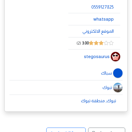
0559127825
whatsapp
الموقع الالكتروني
2
3.00
stegosaurus
سباك
تبوك
تبوك, منطقة تبوك