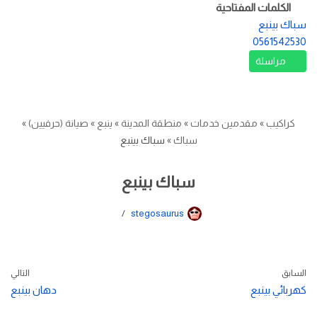
الكلمات المفتاحية
سباك بينبع
0561542530
مراسلة
كراكيب
»
مقدمين خدمات
»
منطقة المدينة
»
ينبع
»
صيانة (حرفيين)
»
سباك
»
سباك بينبع
سباك بينبع
stegosaurus
السابق
التالي
كهربائي بينبع
دهان بينبع