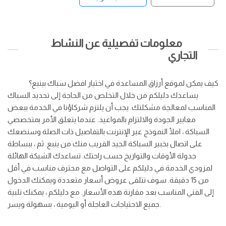
معلومات تفصيلية عن النشاط
التجاري
كيف يمكن لموقع أرزاق المساعدة في اختيار افضل سباك بينبع؟
يساعدك دليلكم من خلال التخلص من الحاجة إلى تحديد السباك
المناسب لمعالجة مشكلتك. يجب أن يلتزم شركاؤنا في الخدمة ببعض
معايير الجودة والالتزام بالمواعيد. عندما يتعلق الأمر بمتخصصي
السباكة ، املأ النموذج عبر الإنترنت بالتفاصيل ذات الصلة وسنضعك
على اتصال بخبير السباكة الجيد القريب منك من ينبع. ثم ، ببساطة
جدولة الأوقات والتواريخ حسب راحتك. تساعدك الشبكة الهائلة
لمزودي الخدمة في دليلكم على التواصل مع محترف مناسب في أقل
من 15 دقيقة. سوف تتلقى عروض أسعار متعددة ويمكنك الدخول
إلى الفني المناسب بعد مقارنة هذه الأسعار. مع دليلكم ، يمكنك تلبية
جميع الاحتياجات العاجلة أو اليومية ، بسهولة ويسر.