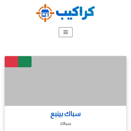
تخطى
إلى
المحتوى
سباك بينبع
سباك