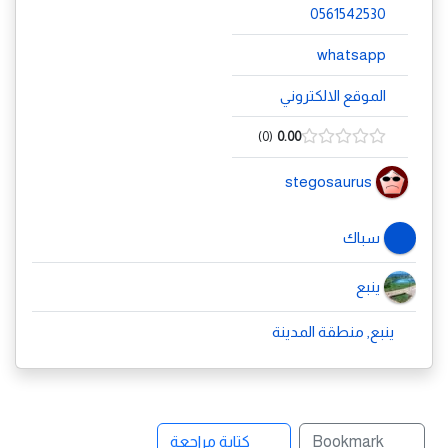
0561542530
whatsapp
الموقع الالكتروني
0
0.00
stegosaurus
سباك
ينبع
ينبع, منطقة المدينة
Bookmark
كتابة مراجعة