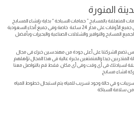
نة المنورة
ات المتعلقة بالمسابح ” حمامات السباحة “ بداية بإنشاء المسابح
ومرورا بصيانتها وترميمها وتنظيفها، وتتوفر الخدمات في جميع الأوقات على مدار 24 ساعة خاصة وفى جميع أنحاء السعودية
يع المسابح والنوافير والشلالات الصناعية والبحيرات وبأفضل
نافس.تضم الشركتنا على أعلى جودة من مهندسين خبراء فى مجال
 المتدربين جيدا والمتمتعين بخبرة عالية فى هذا المجال تؤهلهم
حقة لسيادتك فى أى وقت وفى أى مكان. فقط قم بالتواصل معنا
ه انشاء مسابح
ريبات و في حالة وجود تسريب للمياه يتم استبدال خطوط المياه
من سلامة السباكة