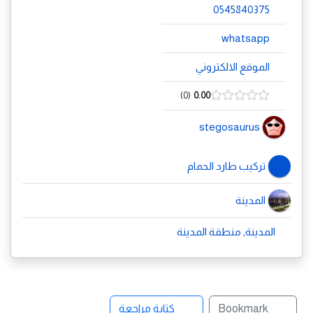
0545840375
whatsapp
الموقع الالكتروني
0
0.00
stegosaurus
تركيب طارد الحمام
المدينة
المدينة, منطقة المدينة
Bookmark
كتابة مراجعة