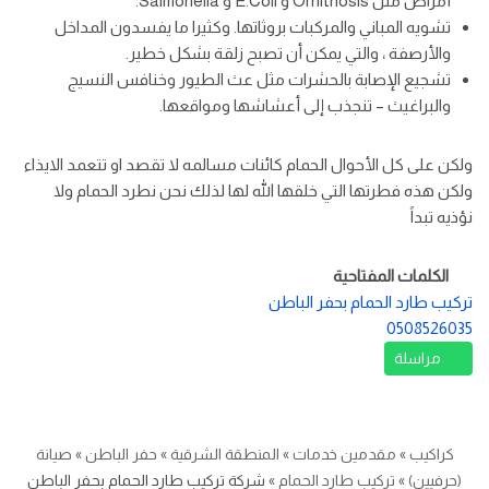
أمراض مثل Ornithosis و E.Coli و Salmonella.
تشويه المباني والمركبات بروثاتها. وكثيرا ما يفسدون المداخل
والأرصفة ، والتي يمكن أن تصبح زلقة بشكل خطير.
تشجيع الإصابة بالحشرات مثل عث الطيور وخنافس النسيج
والبراغيث – تنجذب إلى أعشاشها ومواقعها.
ولكن على كل الأحوال الحمام كائنات مسالمه لا تقصد او تتعمد الايذاء
ولكن هذه فطرتها التي خلقها الله لها لذلك نحن نطرد الحمام ولا
نؤذيه تبداً
الكلمات المفتاحية
تركيب طارد الحمام بحفر الباطن
0508526035
مراسلة
كراكيب
»
مقدمين خدمات
»
المنطقة الشرقية
»
حفر الباطن
»
صيانة
(حرفيين)
»
تركيب طارد الحمام
»
شركة تركيب طارد الحمام بحفر الباطن