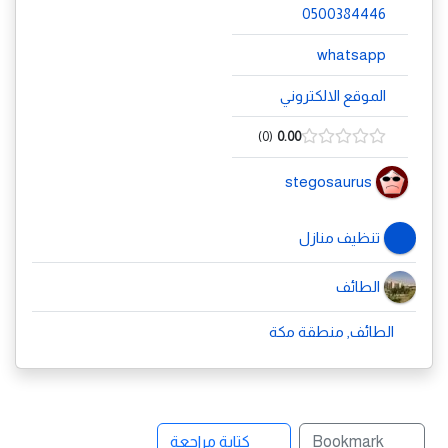
0500384446
whatsapp
الموقع الالكتروني
0
0.00
stegosaurus
تنظيف منازل
الطائف
الطائف, منطقة مكة
Bookmark
كتابة مراجعة