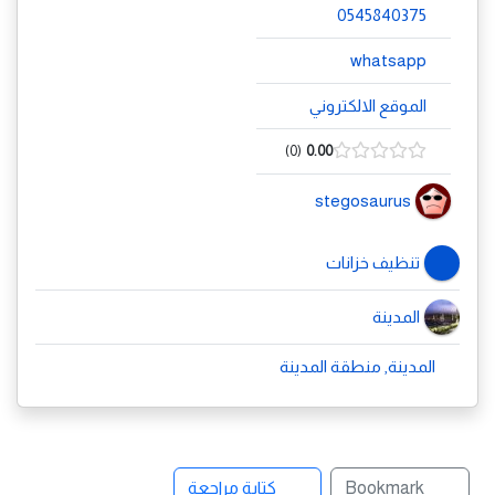
0545840375
whatsapp
الموقع الالكتروني
0
0.00
stegosaurus
تنظيف خزانات
المدينة
المدينة, منطقة المدينة
Bookmark
كتابة مراجعة