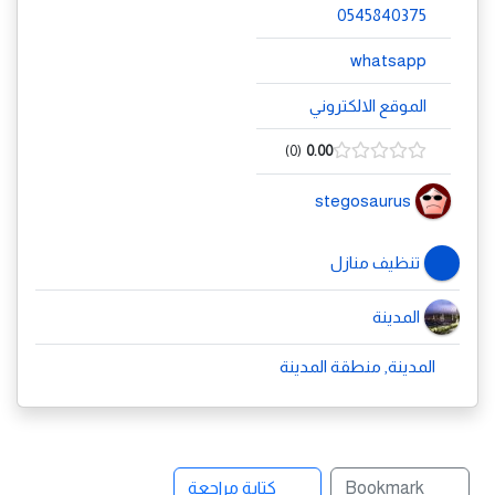
0545840375
whatsapp
الموقع الالكتروني
0
0.00
stegosaurus
تنظيف منازل
المدينة
المدينة, منطقة المدينة
Bookmark
كتابة مراجعة