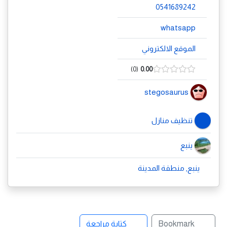
0541689242
whatsapp
الموقع الالكتروني
0
0.00
stegosaurus
تنظيف منازل
ينبع
ينبع, منطقة المدينة
Bookmark
كتابة مراجعة